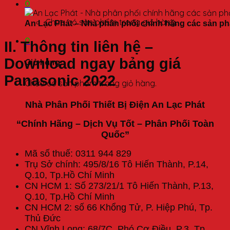
0
Chưa có sản phẩm trong giỏ hàng.
An Lạc Phát – Nhà phân phối chính hãng các sản p
0
II. Thông tin liên hệ –
Download ngay bảng giá
Giỏ hàng
Panasonic 2022
Chưa có sản phẩm trong giỏ hàng.
Nhà Phân Phối Thiết Bị Điện
An Lạc Phát
“Chính Hãng – Dịch Vụ Tốt
–
Phân Phối Toàn
Quốc
”
Mã số thuế:
0311 944 829
Trụ Sở chính: 495/8/16 Tô Hiến Thành, P.14,
Q.10, Tp.Hồ Chí Minh
CN HCM 1: Số 273/21/1 Tô Hiến Thành, P.13,
Q.10, Tp.Hồ Chí Minh
CN HCM 2: số 66 Khổng Tử, P. Hiệp Phú, Tp.
Thủ Đức
CN Vĩnh Long: 68/7C, Phó Cơ Điều, P.3, Tp.