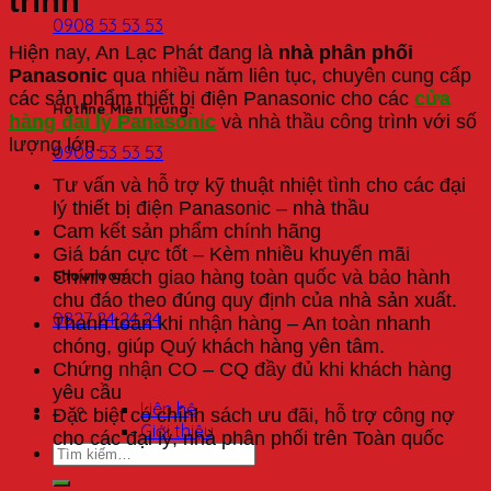
trình
0908 53 53 53
Hiện nay, An Lạc Phát đang là
nhà phân phối
Panasonic
qua nhiều năm liên tục, chuyên cung cấp
các sản phẩm thiết bị điện Panasonic cho các
cửa
Hotline Miền Trung:
hàng đại lý Panasonic
và nhà thầu công trình với số
lượng lớn.
0908 53 53 53
Tư vấn và hỗ trợ kỹ thuật nhiệt tình cho các đại
lý thiết bị điện Panasonic – nhà thầu
Cam kết sản phẩm chính hãng
Giá bán cực tốt – Kèm nhiều khuyến mãi
Chính sách giao hàng toàn quốc và bảo hành
Showroom:
chu đáo theo đúng quy định của nhà sản xuất.
0827 24 24 24
Thanh toán khi nhận hàng – An toàn nhanh
chóng, giúp Quý khách hàng yên tâm.
Chứng nhận CO – CQ đầy đủ khi khách hàng
yêu cầu
Liên hệ
Đặc biệt có chính sách ưu đãi, hỗ trợ công nợ
Giới thiệu
cho các đại lý, nhà phân phối trên Toàn quốc