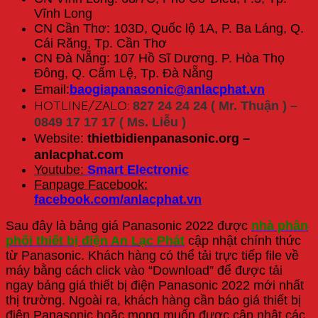
Vĩnh Long
CN Cần Thơ: 103D, Quốc lộ 1A, P. Ba Láng, Q.
Cái Răng, Tp. Cần Thơ
CN Đà Nẵng: 107 Hồ Sĩ Dương. P. Hòa Thọ
Đông, Q. Cẩm Lệ, Tp. Đà Nẵng
Email:
baogiapanasonic@anlacphat.vn
HOTLINE/ZALO:
827 24 24 24 ( Mr. Thuận ) –
0849 17 17 17 ( Ms. Liễu )
Website:
thietbidienpanasonic.org –
anlacphat.com
Youtube:
Smart Electronic
Fanpage Facebook:
facebook.com/anlacphat.vn
Sau đây là bảng giá Panasonic 2022 được
nhà phân
phối thiết bị điện An Lạc Phát
cập nhật chính thức
từ Panasonic. Khách hàng có thể tải trực tiếp file về
máy bằng cách click vào “Download” để được tải
ngay bảng giá thiết bị điện Panasonic 2022 mới nhất
thị trường. Ngoài ra, khách hàng cần báo giá thiết bị
điện Panasonic hoặc mong muốn được cập nhật các