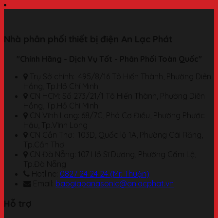
Nhà phân phối thiết bị điện An Lạc Phát
"Chính Hãng - Dịch Vụ Tốt - Phân Phối Toàn Quốc"
Trụ Sở chính: 495/8/16 Tô Hiến Thành, Phường Diên
Hồng, Tp.Hồ Chí Minh
CN HCM: Số 273/21/1 Tô Hiến Thành, Phường Diên
Hồng, Tp.Hồ Chí Minh
CN Vĩnh Long: 68/7C, Phó Cơ Điều, Phường Phước
Hậu, Tp.Vĩnh Long
CN Cần Thơ: 103D, Quốc lộ 1A, Phường Cái Răng,
Tp.Cần Thơ
CN Đà Nẵng: 107 Hồ Sĩ Dương, Phường Cẩm Lệ,
Tp.Đà Nẵng
Hotline:
0827 24 24 24 (Mr. Thuận)
Email:
baogiapanasonic@anlacphat.vn
Hỗ trợ