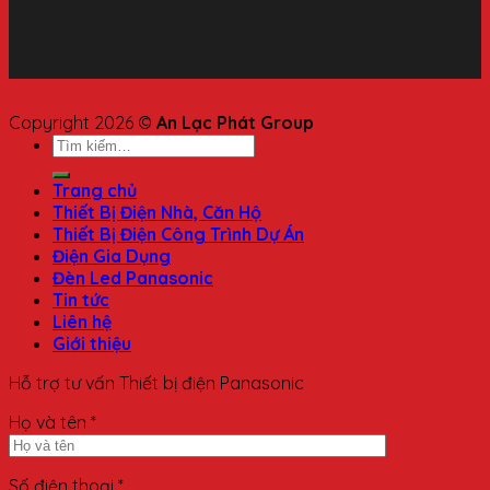
Copyright 2026 ©
An Lạc Phát Group
Trang chủ
Thiết Bị Điện Nhà, Căn Hộ
Thiết Bị Điện Công Trình Dự Án
Điện Gia Dụng
Đèn Led Panasonic
Tin tức
Liên hệ
Giới thiệu
Hỗ trợ tư vấn Thiết bị điện Panasonic
Họ và tên *
Số điện thoại *