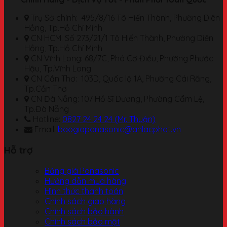
Trụ Sở chính: 495/8/16 Tô Hiến Thành, Phường Diên
Hồng, Tp.Hồ Chí Minh
CN HCM: Số 273/21/1 Tô Hiến Thành, Phường Diên
Hồng, Tp.Hồ Chí Minh
CN Vĩnh Long: 68/7C, Phó Cơ Điều, Phường Phước
Hậu, Tp.Vĩnh Long
CN Cần Thơ: 103D, Quốc lộ 1A, Phường Cái Răng,
Tp.Cần Thơ
CN Đà Nẵng: 107 Hồ Sĩ Dương, Phường Cẩm Lệ,
Tp.Đà Nẵng
Hotline:
0827 24 24 24 (Mr. Thuận)
Email:
baogiapanasonic@anlacphat.vn
Hỗ trợ
Bảng giá Panasonic
Hướng dẫn mua hàng
Hình thức thanh toán
Chính sách giao hàng
Chính sách bảo hành
Chính sách bảo mật