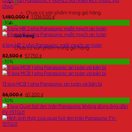
Quạt trần Panasonic F-60MZ2 với nhiều kích thước lựa
0
chọn
Chưa có sản phẩm trong giỏ hàng.
1,480,000
₫
1,036,000
₫
-30%
0
Giỏ hàng
6 loại HB 2 pha Panasonic ngắt mạch an toàn
Chưa có sản phẩm trong giỏ hàng.
82,500
₫
57,750
₫
-30%
13 loại MCB 1 pha Panasonic an toàn và bền bỉ
86,000
₫
60,200
₫
-30%