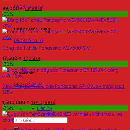
0908 53 53 53
99,000
₫
69,300
₫
-30%
Hotline Miền Trung:
0908 53 53 53
Công tắc 1 chiều Panasonic WEV5001SW
17,500
₫
12,250
₫
-30%
Showroom:
0827 24 24 24
2 loại Máy bơm đẩy cao Panasonic GP-129JXK công suất
125w
1,500,000
₫
1,050,000
₫
Liên hệ
-30%
Giới thiệu