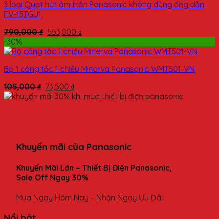
3 loại Quạt hút âm trần Panasonic không dùng ống dẫn
FV-15TGU1
790,000
₫
553,000
₫
-30%
Bộ 1 công tắc 1 chiều Minerva Panasonic WMT501-VN
105,000
₫
73,500
₫
Chương trình
Khuyến mãi của Panasonic
Khuyến Mãi Lớn – Thiết Bị Điện Panasonic,
Sale Off Ngay 30%
Mua Ngay Hôm Nay – Nhận Ngay Ưu Đãi
Nổi bật