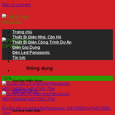
Skip to content
Trang chủ
Thiết Bị Điện Nhà, Căn Hộ
Thiết Bị Điện Công Trình Dự Án
Điện Gia Dụng
Đèn Led Panasonic
Tin tức
Sản phẩm
thông dụng
-30%
Hotline Miền Nam:
0827 24 24 24
Ổ cắm đôi có màn che Panasonic WEV1582SW/WEV1582-
Hotline Miền Bắc:
7SW