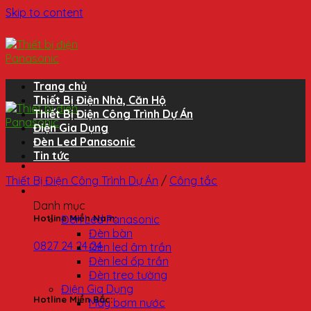
Skip to content
Trang chủ
Thiết Bị Điện Nhà, Căn Hộ
Thiết Bị Điện Công Trình Dự Án
Điện Gia Dụng
Đèn Led Panasonic
Tin tức
Thiết Bị Điện Công Trình Dự Án
/
Công tắc
Danh mục
Đèn Led Panasonic
Hotline Miền Nam:
Đèn bàn
0827 24 24 24
Đèn led âm trần
Đèn led ốp trần
Đèn treo tường
Điện Gia Dụng
Hotline Miền Bắc:
Máy bơm nước