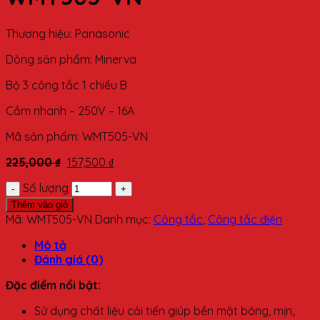
Thương hiệu: Panasonic
Dòng sản phẩm: Minerva
Bộ 3 công tắc 1 chiều B
Cắm nhanh – 250V – 16A
Mã sản phẩm: WMT505-VN
225,000
₫
157,500
₫
Số lượng
Thêm vào giỏ
Mã:
WMT505-VN
Danh mục:
Công tắc
,
Công tắc điện
Mô tả
Đánh giá (0)
Đặc điểm nổi bật:
Sử dụng chất liệu cải tiến giúp bền mặt bóng, mịn,