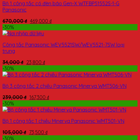
Bộ 1 công tắc có đèn báo Gen-X WTFBP51552S-1-G
Panasonic
670,000
₫
469,000
₫
-30%
Công tắc Panasonic WEV5521SW/WEV5521-7SW loại
trung
34,000
₫
23,800
₫
-30%
Bộ 3 công tắc 2 chiều Panasonic Minerva WMT506-VN
239,000
₫
167,300
₫
-30%
Bộ 1 công tắc 1 chiều Minerva Panasonic WMT501-VN
105,000
₫
73,500
₫
-30%