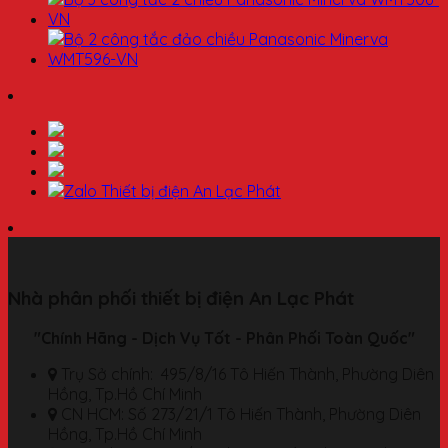
Nhà phân phối thiết bị điện An Lạc Phát
"Chính Hãng - Dịch Vụ Tốt - Phân Phối Toàn Quốc"
Trụ Sở chính: 495/8/16 Tô Hiến Thành, Phường Diên
Hồng, Tp.Hồ Chí Minh
CN HCM: Số 273/21/1 Tô Hiến Thành, Phường Diên
Hồng, Tp.Hồ Chí Minh