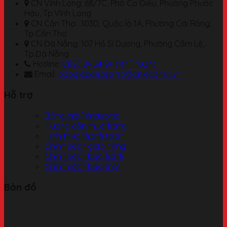
CN Vĩnh Long: 68/7C, Phó Cơ Điều, Phường Phước
Hậu, Tp.Vĩnh Long
CN Cần Thơ: 103D, Quốc lộ 1A, Phường Cái Răng,
Tp.Cần Thơ
CN Đà Nẵng: 107 Hồ Sĩ Dương, Phường Cẩm Lệ,
Tp.Đà Nẵng
Hotline:
0827 24 24 24 (Mr. Thuận)
Email:
baogiapanasonic@anlacphat.vn
Hỗ trợ
Bảng giá Panasonic
Hướng dẫn mua hàng
Hình thức thanh toán
Chính sách giao hàng
Chính sách bảo hành
Chính sách bảo mật
Bản đồ