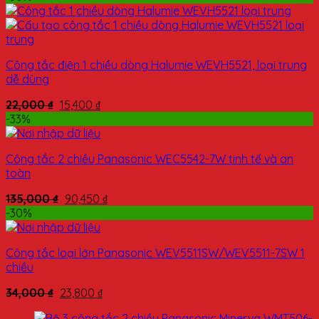
Công tắc điện 1 chiều dòng Halumie WEVH5521, loại trung
dễ dùng
22,000
₫
15,400
₫
-33%
Công tắc 2 chiều Panasonic WEC5542-7W tinh tế và an
toàn
135,000
₫
90,450
₫
-30%
Công tắc loại lớn Panasonic WEV5511SW/WEV5511-7SW 1
chiều
34,000
₫
23,800
₫