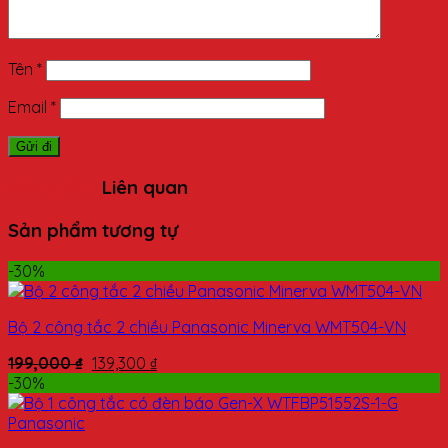
Tên
*
Email
*
Sản phẩm
Liên quan
Sản phẩm tương tự
-30%
Bộ 2 công tắc 2 chiều Panasonic Minerva WMT504-VN
199,000
₫
139,300
₫
-30%