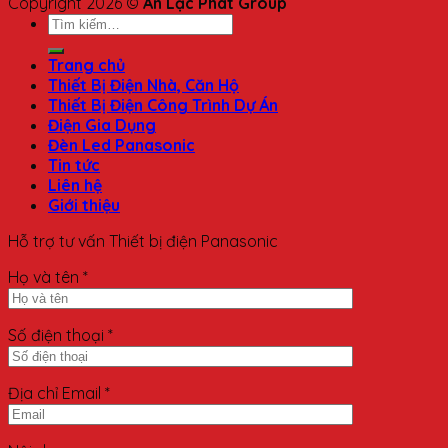
Copyright 2026 ©
An Lạc Phát Group
Trang chủ
Thiết Bị Điện Nhà, Căn Hộ
Thiết Bị Điện Công Trình Dự Án
Điện Gia Dụng
Đèn Led Panasonic
Tin tức
Liên hệ
Giới thiệu
Hỗ trợ tư vấn Thiết bị điện Panasonic
Họ và tên *
Số điện thoại *
Địa chỉ Email *