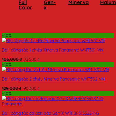
Full
Gen-
Minerva
Halum
Color
x
-30%
Bộ 1 công tắc 1 chiều Minerva Panasonic WMT501-VN
105,000
₫
73,500
₫
-30%
Bộ 1 công tắc 2 chiều Minerva Panasonic WMT502-VN
129,000
₫
90,300
₫
-30%
Bộ 1 công tắc có đèn báo Gen-X WTFBP51552S-1-G