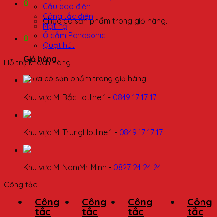
0
Cầu dao điện
Công tắc điện
Chưa có sản phẩm trong giỏ hàng.
Mặt nạ
Ổ cắm Panasonic
0
Quạt hút
Giỏ hàng
Hỗ trợ khách hàng
Chưa có sản phẩm trong giỏ hàng.
Khu vực M. Bắc
Hotline 1 -
0849 17 17 17
Khu vực M. Trung
Hotline 1 -
0849 17 17 17
Khu vực M. Nam
Mr. Minh -
0827 24 24 24
Công tắc
Công
Công
Công
Công
tắc
tắc
tắc
tắc