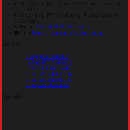
CN Cần Thơ: 103D, Quốc lộ 1A, Phường Cái Răng,
Tp.Cần Thơ
CN Đà Nẵng: 107 Hồ Sĩ Dương, Phường Cẩm Lệ,
Tp.Đà Nẵng
Hotline:
0827 24 24 24 (Mr. Thuận)
Email:
baogiapanasonic@anlacphat.vn
Hỗ trợ
Bảng giá Panasonic
Hướng dẫn mua hàng
Hình thức thanh toán
Chính sách giao hàng
Chính sách bảo hành
Chính sách bảo mật
Bản đồ