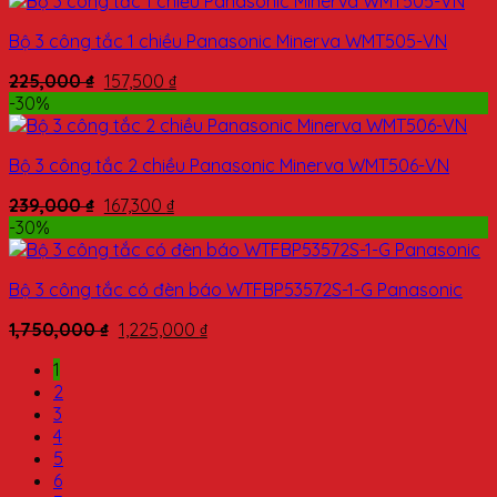
Bộ 3 công tắc 1 chiều Panasonic Minerva WMT505-VN
225,000
₫
157,500
₫
-30%
Bộ 3 công tắc 2 chiều Panasonic Minerva WMT506-VN
239,000
₫
167,300
₫
-30%
Bộ 3 công tắc có đèn báo WTFBP53572S-1-G Panasonic
1,750,000
₫
1,225,000
₫
1
2
3
4
5
6