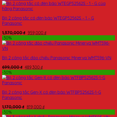
Bộ 2 công tắc có đèn báo WTEGP52562S – 1 – G
Panasonic
1,370,000
₫
959,000
₫
-30%
Bộ 2 công tắc đảo chiều Panasonic Minerva WMT596-VN
699,000
₫
489,300
₫
-30%
Bộ 2 công tắc Gen-X có đèn báo WTFBP52562S-1-G
Panasonic
1,170,000
₫
819,000
₫
-30%