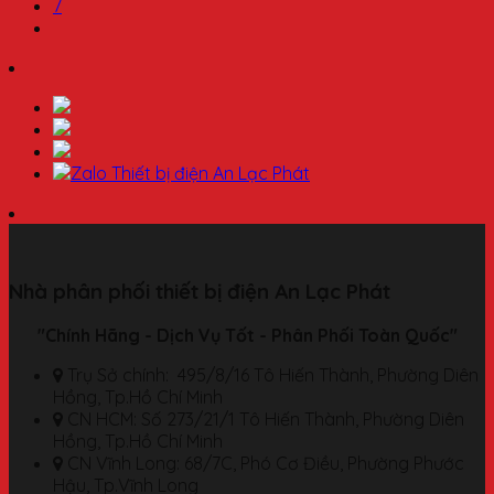
7
Nhà phân phối thiết bị điện An Lạc Phát
"Chính Hãng - Dịch Vụ Tốt - Phân Phối Toàn Quốc"
Trụ Sở chính: 495/8/16 Tô Hiến Thành, Phường Diên
Hồng, Tp.Hồ Chí Minh
CN HCM: Số 273/21/1 Tô Hiến Thành, Phường Diên
Hồng, Tp.Hồ Chí Minh
CN Vĩnh Long: 68/7C, Phó Cơ Điều, Phường Phước
Hậu, Tp.Vĩnh Long