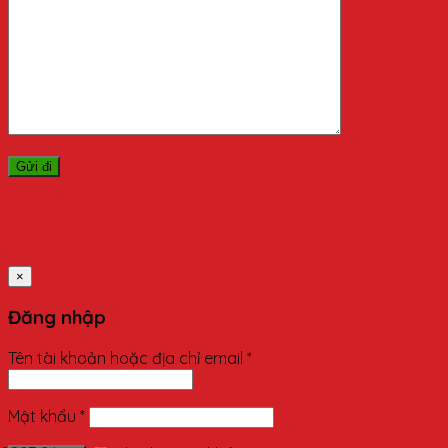
×
Đăng nhập
Tên tài khoản hoặc địa chỉ email
*
Mật khẩu
*