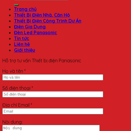
Trang chủ
Thiết Bị Điện Nhà, Căn Hộ
Thiết Bị Điện Công Trình Dự Án
Điện Gia Dụng
Đèn Led Panasonic
Tin tức
Liên hệ
Giới thiệu
Hỗ trợ tư vấn Thiết bị điện Panasonic
Họ và tên *
Số điện thoại *
Địa chỉ Email *
Nội dung: