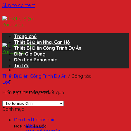
Skip to content
Trang chủ
Thiết Bị Điện Nhà, Căn Hộ
Thiết Bị Điện Công Trình Dự Án
Điện Gia Dụng
Đèn Led Panasonic
Tin tức
Thiết Bị Điện Công Trình Dự Án
/
Công tắc
Lọc
Hiển thị 1–12 trong 78 kết quả
Hotline Miền Nam:
0827 24 24 24
Danh mục
Đèn Led Panasonic
Đèn bàn
Hotline Miền Bắc: