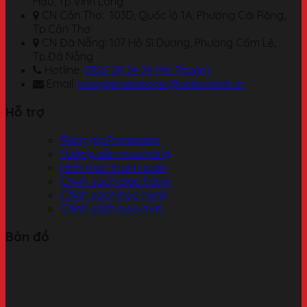
Hậu, Tp.Vĩnh Long
CN Cần Thơ: 103D, Quốc lộ 1A, Phường Cái Răng,
Tp.Cần Thơ
CN Đà Nẵng: 107 Hồ Sĩ Dương, Phường Cẩm Lệ,
Tp.Đà Nẵng
Hotline:
0827 24 24 24 (Mr. Thuận)
Email:
baogiapanasonic@anlacphat.vn
Hỗ trợ
Bảng giá Panasonic
Hướng dẫn mua hàng
Hình thức thanh toán
Chính sách giao hàng
Chính sách bảo hành
Chính sách bảo mật
Bản đồ