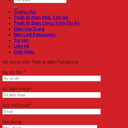
Trang chủ
Thiết Bị Điện Nhà, Căn Hộ
Thiết Bị Điện Công Trình Dự Án
Điện Gia Dụng
Đèn Led Panasonic
Tin tức
Liên hệ
Giới thiệu
Hỗ trợ tư vấn Thiết bị điện Panasonic
Họ và tên *
Số điện thoại *
Địa chỉ Email *
Nội dung: