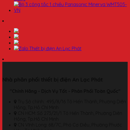
Nhà phân phối thiết bị điện An Lạc Phát
"Chính Hãng - Dịch Vụ Tốt - Phân Phối Toàn Quốc"
Trụ Sở chính: 495/8/16 Tô Hiến Thành, Phường Diên
Hồng, Tp.Hồ Chí Minh
CN HCM: Số 273/21/1 Tô Hiến Thành, Phường Diên
Hồng, Tp.Hồ Chí Minh
CN Vĩnh Long: 68/7C, Phó Cơ Điều, Phường Phước