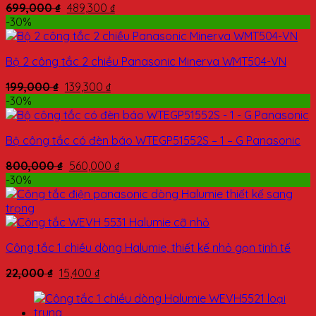
699,000
₫
489,300
₫
-30%
Bộ 2 công tắc 2 chiều Panasonic Minerva WMT504-VN
199,000
₫
139,300
₫
-30%
Bộ công tắc có đèn báo WTEGP51552S – 1 – G Panasonic
800,000
₫
560,000
₫
-30%
Công tắc 1 chiều dòng Halumie, thiết kế nhỏ gọn tinh tế
22,000
₫
15,400
₫