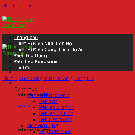
Skip to content
Trang chủ
Thiết Bị Điện Nhà, Căn Hộ
Thiết Bị Điện Công Trình Dự Án
Điện Gia Dụng
Đèn Led Panasonic
Tin tức
Thiết Bị Điện Công Trình Dự Án
/
Công tắc
Danh mục
Đèn Led Panasonic
Hotline Miền Nam:
Đèn bàn
0827 24 24 24
Đèn led âm trần
Đèn led ốp trần
Đèn treo tường
Điện Gia Dụng
Hotline Miền Bắc:
Máy bơm nước