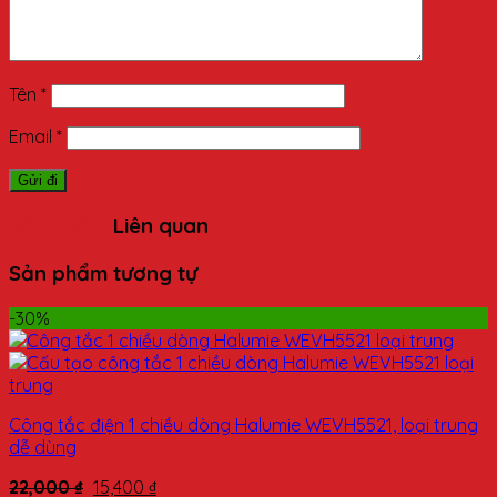
Tên
*
Email
*
Sản phẩm
Liên quan
Sản phẩm tương tự
-30%
Công tắc điện 1 chiều dòng Halumie WEVH5521, loại trung
dễ dùng
22,000
₫
15,400
₫