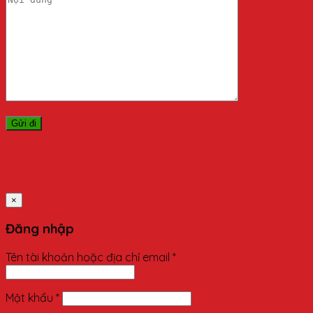
×
Đăng nhập
Tên tài khoản hoặc địa chỉ email
*
Mật khẩu
*