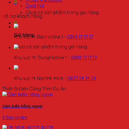
Ổ cắm Panasonic
0
Quạt hút
Chưa có sản phẩm trong giỏ hàng.
Hỗ trợ khách hàng
0
Giỏ hàng
Khu vực M. Bắc
Hotline 1 -
0849 17 17 17
Chưa có sản phẩm trong giỏ hàng.
Khu vực M. Trung
Hotline 1 -
0849 17 17 17
Khu vực M. Nam
Mr. Minh -
0827 24 24 24
Thiết Bị Điện Công Trình Dự Án
Cảm biến hồng ngoại
6 Sản phẩm