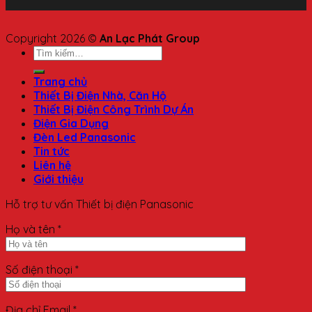
Copyright 2026 ©
An Lạc Phát Group
Trang chủ
Thiết Bị Điện Nhà, Căn Hộ
Thiết Bị Điện Công Trình Dự Án
Điện Gia Dụng
Đèn Led Panasonic
Tin tức
Liên hệ
Giới thiệu
Hỗ trợ tư vấn Thiết bị điện Panasonic
Họ và tên *
Số điện thoại *
Địa chỉ Email *