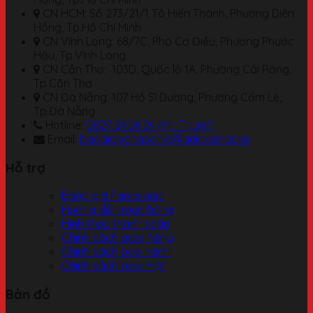
CN HCM: Số 273/21/1 Tô Hiến Thành, Phường Diên
Hồng, Tp.Hồ Chí Minh
CN Vĩnh Long: 68/7C, Phó Cơ Điều, Phường Phước
Hậu, Tp.Vĩnh Long
CN Cần Thơ: 103D, Quốc lộ 1A, Phường Cái Răng,
Tp.Cần Thơ
CN Đà Nẵng: 107 Hồ Sĩ Dương, Phường Cẩm Lệ,
Tp.Đà Nẵng
Hotline:
0827 24 24 24 (Mr. Thuận)
Email:
baogiapanasonic@anlacphat.vn
Hỗ trợ
Bảng giá Panasonic
Hướng dẫn mua hàng
Hình thức thanh toán
Chính sách giao hàng
Chính sách bảo hành
Chính sách bảo mật
Bản đồ