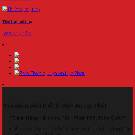
Thiết bị mặt nạ
59 Sản phẩm
Nhà phân phối thiết bị điện An Lạc Phát
"Chính Hãng - Dịch Vụ Tốt - Phân Phối Toàn Quốc"
Trụ Sở chính: 495/8/16 Tô Hiến Thành, Phường Diên
Hồng, Tp.Hồ Chí Minh