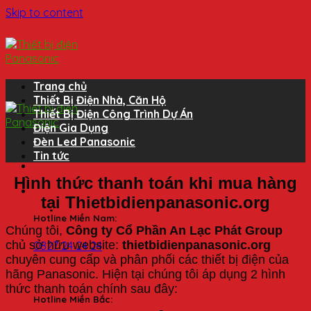
Skip to content
Trang chủ
Thiết Bị Điện Nhà, Căn Hộ
Thiết Bị Điện Công Trình Dự Án
Điện Gia Dụng
Đèn Led Panasonic
Tin tức
Hình thức thanh toán khi mua hàng
tại Thietbidienpanasonic.org
Hotline Miền Nam:
Chúng tôi,
Công ty Cổ Phần An Lạc Phát
Group
chủ sở hữu website:
thietbidienpanasonic.org
0827 24 24 24
chuyên cung cấp và phân phối các thiết bị điện của
hãng Panasonic. Hiện tại chúng tôi áp dụng 2 hình
thức thanh toán chính sau đây:
Hotline Miền Bắc: