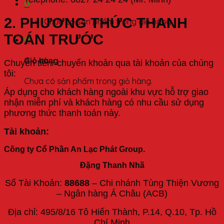
0
2. PHƯƠNG THỨC THANH
Chưa có sản phẩm trong giỏ hàng.
TOÁN TRƯỚC
0
Giỏ hàng
Chuyển tiền/ chuyển khoản qua tài khoản của chúng
tôi:
Chưa có sản phẩm trong giỏ hàng.
Áp dụng cho khách hàng ngoài khu vực hỗ trợ giao
nhận miễn phí và khách hàng có nhu cầu sử dụng
phương thức thanh toán này.
Tài khoản:
Công ty Cổ Phần An Lạc Phát Group.
Đặng Thanh Nhã
Số Tài Khoản:
88688
– Chi nhánh Tùng Thiện Vương
– Ngân hàng Á Châu (ACB)
Địa chỉ: 495/8/16 Tô Hiến Thành, P.14, Q.10, Tp. Hồ
Chí Minh