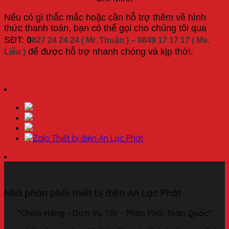
Nếu có gì thắc mắc hoặc cần hỗ trợ thêm về hình
thức thanh toán, bạn có thể gọi cho chúng tôi qua
SĐT:
0
827 24 24 24 ( Mr. Thuận ) – 0849 17 17 17 ( Ms.
để được hỗ trợ nhanh chóng và kịp thời.
Liễu )
Nhà phân phối thiết bị điện An Lạc Phát
"Chính Hãng - Dịch Vụ Tốt - Phân Phối Toàn Quốc"