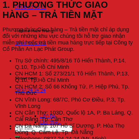
1. PHƯƠNG THỨC GIAO
0908 53 53 53
HÀNG – TRẢ TIỀN MẶT
Phương thức Giao hàng – Trả tiền mặt chỉ áp dụng
Hotline Miền Trung:
đối với những khu vực chúng tôi hỗ trợ giao nhận
miễn phí hoặc trả tiền mua hàng trực tiếp tại Công ty
0908 53 53 53
Cổ Phần An Lạc Phát Group.
Trụ Sở chính: 495/8/16 Tô Hiến Thành, P.14,
Q.10, Tp.Hồ Chí Minh
CN HCM 1: Số 273/21/1 Tô Hiến Thành, P.13,
Showroom:
Q.10, Tp.Hồ Chí Minh
CN HCM 2: Số 66 Khổng Tử, P. Hiệp Phú, Tp.
0827 24 24 24
Thủ Đức
CN Vĩnh Long: 68/7C, Phó Cơ Điều, P.3, Tp.
Vĩnh Long
CN Cần Thơ: 103D, Quốc lộ 1A, P. Ba Láng, Q.
Liên hệ
Cái Răng, Tp. Cần Thơ
Giới thiệu
CN Đà Nẵng: 107 Hồ Sĩ Dương. P. Hòa Thọ
Đông, Q. Cẩm Lệ, Tp. Đà Nẵng
Telephone: 0827 24 24 24 (Mr. Minh)