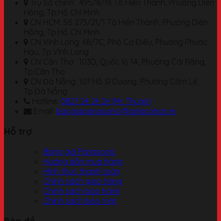
Trụ Sở chính: 495/8/16 Tô Hiến Thành, Phường Diên
Hồng, Tp.Hồ Chí Minh
CN HCM: Số 273/21/1 Tô Hiến Thành, Phường Diên
Hồng, Tp.Hồ Chí Minh
CN Vĩnh Long: 68/7C, Phó Cơ Điều, Phường Phước
Hậu, Tp.Vĩnh Long
CN Cần Thơ: 103D, Quốc lộ 1A, Phường Cái Răng,
Tp.Cần Thơ
CN Đà Nẵng: 107 Hồ Sĩ Dương, Phường Cẩm Lệ,
Tp.Đà Nẵng
Hotline:
0827 24 24 24 (Mr. Thuận)
Email:
baogiapanasonic@anlacphat.vn
Hỗ trợ
Bảng giá Panasonic
Hướng dẫn mua hàng
Hình thức thanh toán
Chính sách giao hàng
Chính sách bảo hành
Chính sách bảo mật
Bản đồ