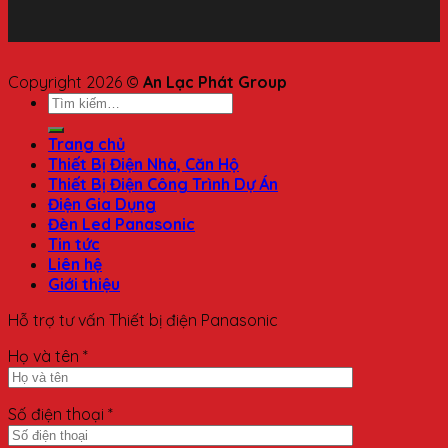
Copyright 2026 ©
An Lạc Phát Group
Trang chủ
Thiết Bị Điện Nhà, Căn Hộ
Thiết Bị Điện Công Trình Dự Án
Điện Gia Dụng
Đèn Led Panasonic
Tin tức
Liên hệ
Giới thiệu
Hỗ trợ tư vấn Thiết bị điện Panasonic
Họ và tên *
Số điện thoại *