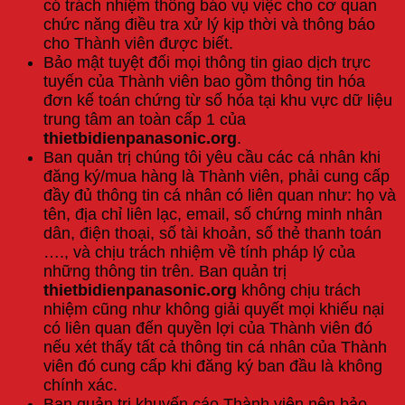
có trách nhiệm thông báo vụ việc cho cơ quan
chức năng điều tra xử lý kịp thời và thông báo
cho Thành viên được biết.
Bảo mật tuyệt đối mọi thông tin giao dịch trực
tuyến của Thành viên bao gồm thông tin hóa
đơn kế toán chứng từ số hóa tại khu vực dữ liệu
trung tâm an toàn cấp 1 của
thietbidienpanasonic.org
.
Ban quản trị chúng tôi yêu cầu các cá nhân khi
đăng ký/mua hàng là Thành viên, phải cung cấp
đầy đủ thông tin cá nhân có liên quan như: họ và
tên, địa chỉ liên lạc, email, số chứng minh nhân
dân, điện thoại, số tài khoản, số thẻ thanh toán
…., và chịu trách nhiệm về tính pháp lý của
những thông tin trên. Ban quản trị
thietbidienpanasonic.org
không chịu trách
nhiệm cũng như không giải quyết mọi khiếu nại
có liên quan đến quyền lợi của Thành viên đó
nếu xét thấy tất cả thông tin cá nhân của Thành
viên đó cung cấp khi đăng ký ban đầu là không
chính xác.
Ban quản trị khuyến cáo Thành viên nên bảo