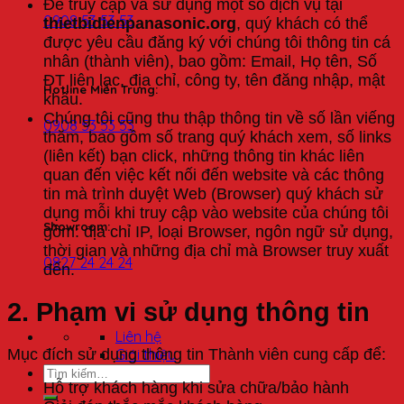
Để truy cập và sử dụng một số dịch vụ tại
0908 53 53 53
thietbidienpanasonic.org
, quý khách có thể
được yêu cầu đăng ký với chúng tôi thông tin cá
nhân (thành viên), bao gồm: Email, Họ tên, Số
ĐT liên lạc, địa chỉ, công ty, tên đăng nhập, mật
Hotline Miền Trung:
khẩu.
Chúng tôi cũng thu thập thông tin về số lần viếng
0908 53 53 53
thăm, bao gồm số trang quý khách xem, số links
(liên kết) bạn click, những thông tin khác liên
quan đến việc kết nối đến website và các thông
tin mà trình duyệt Web (Browser) quý khách sử
dụng mỗi khi truy cập vào website của chúng tôi
Showroom:
gồm: địa chỉ IP, loại Browser, ngôn ngữ sử dụng,
thời gian và những địa chỉ mà Browser truy xuất
0827 24 24 24
đến.
2. Phạm vi sử dụng thông tin
Liên hệ
Mục đích sử dụng thông tin Thành viên cung cấp để:
Giới thiệu
Hỗ trợ khách hàng khi sửa chữa/bảo hành