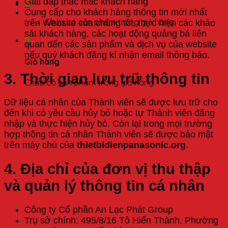
Giải đáp thắc mắc khách hàng
0
Cung cấp cho khách hàng thông tin mới nhất
Chưa có sản phẩm trong giỏ hàng.
trên Website của chúng tôi, thực hiện các khảo
sát khách hàng, các hoạt động quảng bá liên
0
quan đến các sản phẩm và dịch vụ của website
nếu quý khách đăng kí nhận email thông báo.
Giỏ hàng
3. Thời gian lưu trữ thông tin
Chưa có sản phẩm trong giỏ hàng.
Dữ liệu cá nhân của Thành viên sẽ được lưu trữ cho
đến khi có yêu cầu hủy bỏ hoặc tự Thành viên đăng
nhập và thực hiện hủy bỏ. Còn lại trong mọi trường
hợp thông tin cá nhân Thành viên sẽ được bảo mật
trên máy chủ của
thietbidienpanasonic.org
.
4. Địa chỉ của đơn vị thu thập
và quản lý thông tin cá nhân
Công ty Cổ phần An Lạc Phát Group
Trụ sở chính: 495/8/16 Tô Hiến Thành, Phường