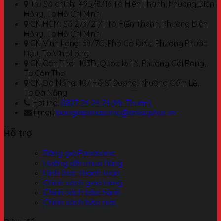
Trụ Sở chính: 495/8/16 Tô Hiến Thành, Phường Diên
Hồng, Tp.Hồ Chí Minh
CN HCM: Số 273/21/1 Tô Hiến Thành, Phường Diên
Hồng, Tp.Hồ Chí Minh
CN Vĩnh Long: 68/7C, Phó Cơ Điều, Phường Phước
Hậu, Tp.Vĩnh Long
CN Cần Thơ: 103D, Quốc lộ 1A, Phường Cái Răng,
Tp.Cần Thơ
CN Đà Nẵng: 107 Hồ Sĩ Dương, Phường Cẩm Lệ,
Tp.Đà Nẵng
Hotline:
0827 24 24 24 (Mr. Thuận)
Email:
baogiapanasonic@anlacphat.vn
Hỗ trợ
Bảng giá Panasonic
Hướng dẫn mua hàng
Hình thức thanh toán
Chính sách giao hàng
Chính sách bảo hành
Chính sách bảo mật