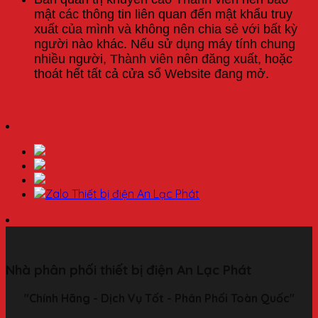
mật các thông tin liên quan đến mật khẩu truy
xuất của mình và không nên chia sẻ với bất kỳ
người nào khác. Nếu sử dụng máy tính chung
nhiều người, Thành viên nên đăng xuất, hoặc
thoát hết tất cả cửa sổ Website đang mở.
Nhà phân phối thiết bị điện An Lạc Phát
"Chính Hãng - Dịch Vụ Tốt - Phân Phối Toàn Quốc"