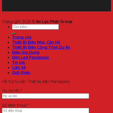
Copyright 2026 ©
An Lạc Phát Group
Trang chủ
Thiết Bị Điện Nhà, Căn Hộ
Thiết Bị Điện Công Trình Dự Án
Điện Gia Dụng
Đèn Led Panasonic
Tin tức
Liên hệ
Giới thiệu
Hỗ trợ tư vấn Thiết bị điện Panasonic
Họ và tên *
Số điện thoại *