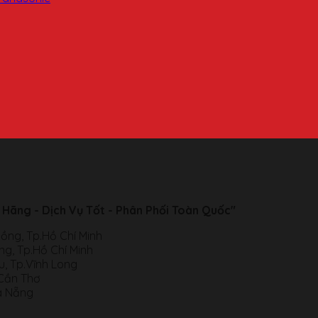
 Hãng - Dịch Vụ Tốt - Phân Phối Toàn Quốc"
ồng, Tp.Hồ Chí Minh
g, Tp.Hồ Chí Minh
, Tp.Vĩnh Long
.Cần Thơ
à Nẵng