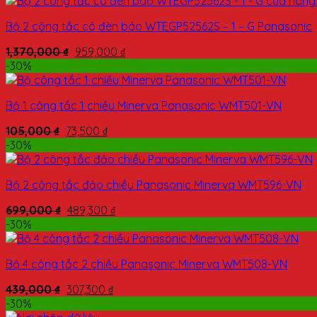
Bộ 2 công tắc có đèn báo WTEGP52562S – 1 – G Panasonic
1,370,000
₫
959,000
₫
-30%
Bộ 1 công tắc 1 chiều Minerva Panasonic WMT501-VN
105,000
₫
73,500
₫
-30%
Bộ 2 công tắc đảo chiều Panasonic Minerva WMT596-VN
699,000
₫
489,300
₫
-30%
Bộ 4 công tắc 2 chiều Panasonic Minerva WMT508-VN
439,000
₫
307,300
₫
-30%