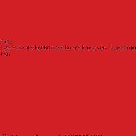
ợt mà.
ian vận hành nhờ loại bỏ sự gò bó của khung viền. Tạo cảm g
t mắt