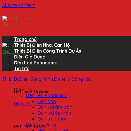
Skip to content
Trang chủ
Thiết Bị Điện Nhà, Căn Hộ
Thiết Bị Điện Công Trình Dự Án
Điện Gia Dụng
Đèn Led Panasonic
Tin tức
Thiết Bị Điện Công Trình Dự Án
/
Công tắc
Danh mục
Hotline Miền Nam:
Đèn Led Panasonic
Đèn bàn
0827 24 24 24
Đèn led âm trần
Đèn led ốp trần
Đèn treo tường
Điện Gia Dụng
Hotline Miền Bắc:
Máy bơm nước