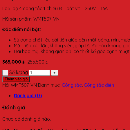
Loại bộ 4 công tắc 1 chiều B – bắt vít – 250V – 16A
Mã sản phẩm: WMT507-VN
Đặc điểm nổi bật:
Sử dụng chất liệu cải tiến giúp bền mặt bóng, mịn, mư
Mặt tiếp xúc lớn, không viền, giúp tối đa hóa không g
Hài hòa mọi không gian bởi có thiết kế góc cạnh mượ
365,000
₫
255,500
₫
Số lượng
Thêm vào giỏ
Mã:
WMT507-VN
Danh mục:
Công tắc
,
Công tắc điện
Đánh giá (0)
Đánh giá
Chưa có đánh giá nào.