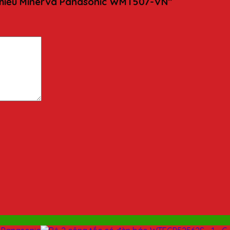
1 chiều Minerva Panasonic WMT507-VN”