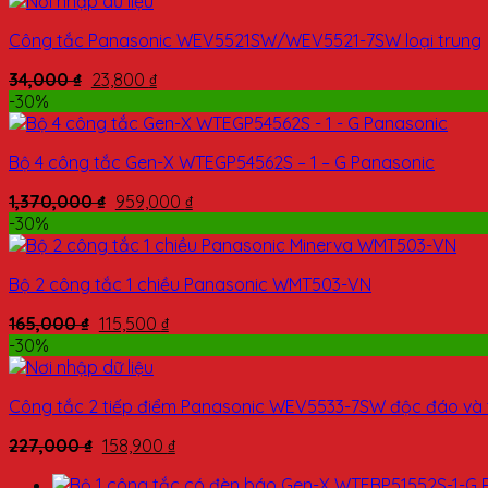
Công tắc Panasonic WEV5521SW/WEV5521-7SW loại trung
34,000
₫
23,800
₫
-30%
Bộ 4 công tắc Gen-X WTEGP54562S – 1 – G Panasonic
1,370,000
₫
959,000
₫
-30%
Bộ 2 công tắc 1 chiều Panasonic WMT503-VN
165,000
₫
115,500
₫
-30%
Công tắc 2 tiếp điểm Panasonic WEV5533-7SW độc đáo và ti
227,000
₫
158,900
₫