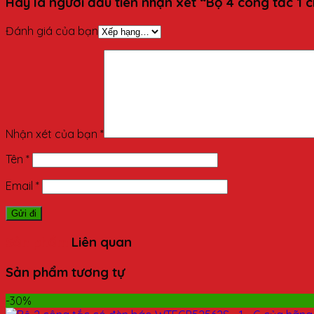
Hãy là người đầu tiên nhận xét “Bộ 4 công tắc 
Đánh giá của bạn
Nhận xét của bạn
*
Tên
*
Email
*
Sản phẩm
Liên quan
Sản phẩm tương tự
-30%