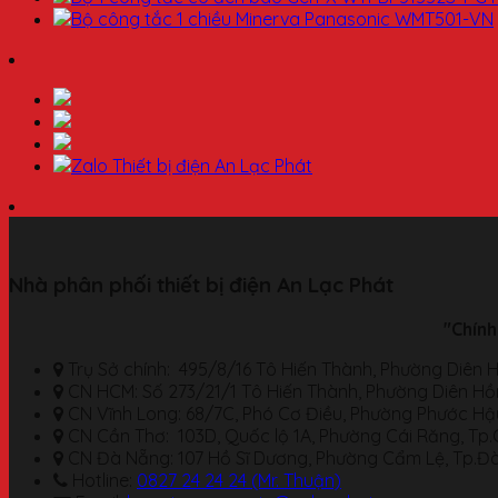
Nhà phân phối thiết bị điện An Lạc Phát
"Chính
Trụ Sở chính: 495/8/16 Tô Hiến Thành, Phường Diên H
CN HCM: Số 273/21/1 Tô Hiến Thành, Phường Diên Hồn
CN Vĩnh Long: 68/7C, Phó Cơ Điều, Phường Phước Hậu
CN Cần Thơ: 103D, Quốc lộ 1A, Phường Cái Răng, Tp
CN Đà Nẵng: 107 Hồ Sĩ Dương, Phường Cẩm Lệ, Tp.Đ
Hotline:
0827 24 24 24 (Mr. Thuận)