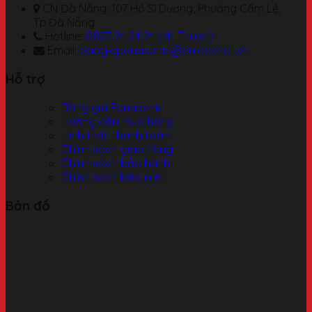
CN Đà Nẵng: 107 Hồ Sĩ Dương, Phường Cẩm Lệ,
Tp.Đà Nẵng
Hotline:
0827 24 24 24 (Mr. Thuận)
Email:
baogiapanasonic@anlacphat.vn
Hỗ trợ
Bảng giá Panasonic
Hướng dẫn mua hàng
Hình thức thanh toán
Chính sách giao hàng
Chính sách bảo hành
Chính sách bảo mật
Bản đồ