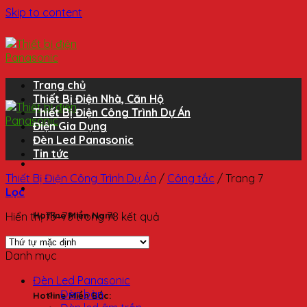
Skip to content
Trang chủ
Thiết Bị Điện Nhà, Căn Hộ
Thiết Bị Điện Công Trình Dự Án
Điện Gia Dụng
Đèn Led Panasonic
Tin tức
Thiết Bị Điện Công Trình Dự Án
/
Công tắc
/
Trang 7
Lọc
Hiển thị 73–78 trong 78 kết quả
Hotline Miền Nam:
0827 24 24 24
Danh mục
Đèn Led Panasonic
Đèn bàn
Hotline Miền Bắc: