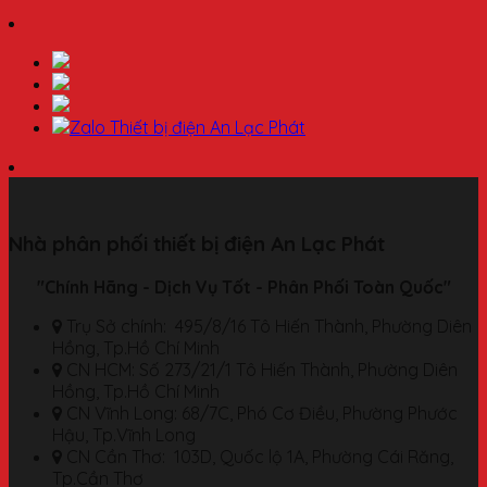
Nhà phân phối thiết bị điện An Lạc Phát
"Chính Hãng - Dịch Vụ Tốt - Phân Phối Toàn Quốc"
Trụ Sở chính: 495/8/16 Tô Hiến Thành, Phường Diên
Hồng, Tp.Hồ Chí Minh
CN HCM: Số 273/21/1 Tô Hiến Thành, Phường Diên
Hồng, Tp.Hồ Chí Minh
CN Vĩnh Long: 68/7C, Phó Cơ Điều, Phường Phước
Hậu, Tp.Vĩnh Long
CN Cần Thơ: 103D, Quốc lộ 1A, Phường Cái Răng,
Tp.Cần Thơ