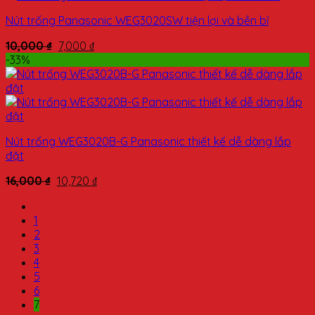
Nút trống Panasonic WEG3020SW tiện lợi và bền bỉ
10,000
₫
7,000
₫
-33%
Nút trống WEG3020B-G Panasonic thiết kế dễ dàng lắp
đặt
16,000
₫
10,720
₫
1
2
3
4
5
6
7