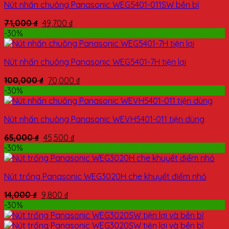
Nút nhấn chuông Panasonic WEG5401-011SW bền bỉ
71,000
₫
49,700
₫
-30%
Nút nhấn chuông Panasonic WEG5401-7H tiện lợi
100,000
₫
70,000
₫
-30%
Nút nhấn chuông Panasonic WEVH5401-011 tiện dùng
65,000
₫
45,500
₫
-30%
Nút trống Panasonic WEG3020H che khuyết điểm nhỏ
14,000
₫
9,800
₫
-30%