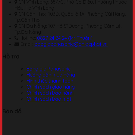
CN Vĩnh Long: 68/7C, Phó Cơ Điều, Phường Phước
Hậu, Tp.Vĩnh Long
CN Cần Thơ: 103D, Quốc lộ 1A, Phường Cái Răng,
Tp.Cần Thơ
CN Đà Nẵng: 107 Hồ Sĩ Dương, Phường Cẩm Lệ,
Tp.Đà Nẵng
Hotline:
0827 24 24 24 (Mr. Thuận)
Email:
baogiapanasonic@anlacphat.vn
Hỗ trợ
Bảng giá Panasonic
Hướng dẫn mua hàng
Hình thức thanh toán
Chính sách giao hàng
Chính sách bảo hành
Chính sách bảo mật
Bản đồ