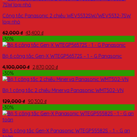
Công tắc Panasonic 2 chiều WEV5532SW/WEV5532-7SW
loại nhỏ
62,000
₫
43,400
₫
-30%
Bộ 6 công tắc Gen-X WTEGP56572S – 1 – G Panasonic
4,100,000
₫
2,870,000
₫
-30%
Bộ 1 công tắc 2 chiều Minerva Panasonic WMT502-VN
129,000
₫
90,300
₫
-30%
Bộ 5 công tắc Gen-X Panasonic WTEGP55582S – 1 – G an
toàn