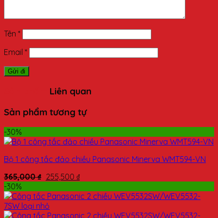
Tên
*
Email
*
Sản phẩm
Liên quan
Sản phẩm tương tự
-30%
Bộ 1 công tắc đảo chiều Panasonic Minerva WMT594-VN
365,000
₫
255,500
₫
-30%