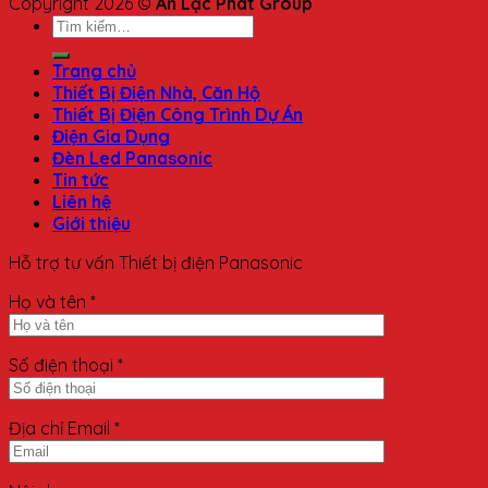
Copyright 2026 ©
An Lạc Phát Group
Trang chủ
Thiết Bị Điện Nhà, Căn Hộ
Thiết Bị Điện Công Trình Dự Án
Điện Gia Dụng
Đèn Led Panasonic
Tin tức
Liên hệ
Giới thiệu
Hỗ trợ tư vấn Thiết bị điện Panasonic
Họ và tên *
Số điện thoại *
Địa chỉ Email *