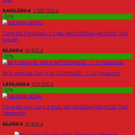
3,400,000
₫
2,380,000
₫
-30%
Công tắc Panasonic 2 chiều WEV5512SW/WEV5512-7SW
loại lớn
62,000
₫
43,400
₫
-30%
Bộ 4 công tắc Gen-X WTEGP54562S – 1 – G Panasonic
1,370,000
₫
959,000
₫
-30%
Công tắc loại trung 2 chiều WEV5522SW/WEV5522-7SW
Panasonic
62,000
₫
43,400
₫