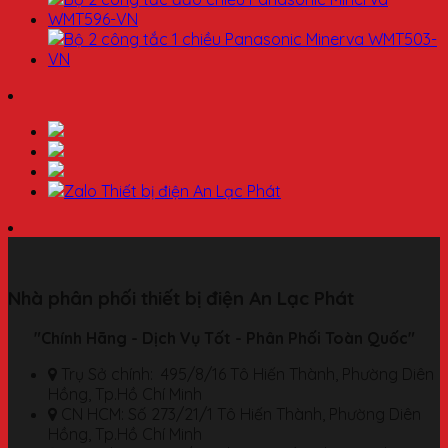
Nhà phân phối thiết bị điện An Lạc Phát
"Chính Hãng - Dịch Vụ Tốt - Phân Phối Toàn Quốc"
Trụ Sở chính: 495/8/16 Tô Hiến Thành, Phường Diên
Hồng, Tp.Hồ Chí Minh
CN HCM: Số 273/21/1 Tô Hiến Thành, Phường Diên
Hồng, Tp.Hồ Chí Minh