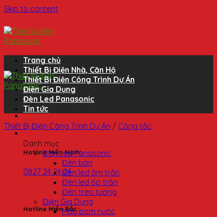
Skip to content
Trang chủ
Thiết Bị Điện Nhà, Căn Hộ
Thiết Bị Điện Công Trình Dự Án
Điện Gia Dụng
Đèn Led Panasonic
Tin tức
Thiết Bị Điện Công Trình Dự Án
/
Công tắc
Danh mục
Đèn Led Panasonic
Hotline Miền Nam:
Đèn bàn
0827 24 24 24
Đèn led âm trần
Đèn led ốp trần
Đèn treo tường
Điện Gia Dụng
Hotline Miền Bắc:
Máy bơm nước