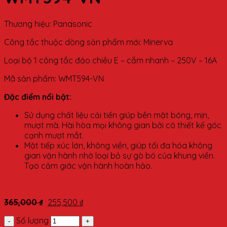
Thương hiệu: Panasonic
Công tắc thuộc dòng sản phẩm mới: Minerva
Loại bộ 1 công tắc đảo chiều E – cắm nhanh – 250V – 16A
Mã sản phẩm: WMT594-VN
Đặc điểm nổi bật:
Sử dụng chất liệu cải tiến giúp bền mặt bóng, mịn,
mượt mà. Hài hòa mọi không gian bởi có thiết kế góc
cạnh mượt mắt.
Mặt tiếp xúc lớn, không viền, giúp tối đa hóa không
gian vận hành nhờ loại bỏ sự gò bó của khung viền.
Tạo cảm giác vận hành hoàn hảo.
365,000
₫
255,500
₫
Số lượng