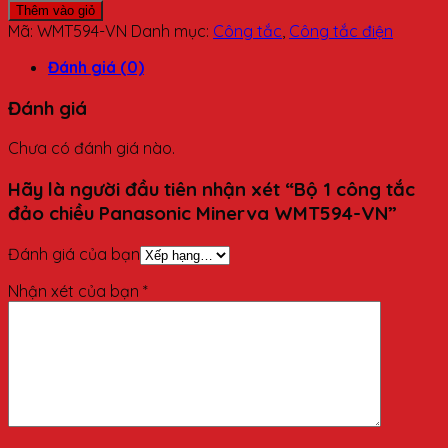
Thêm vào giỏ
Mã:
WMT594-VN
Danh mục:
Công tắc
,
Công tắc điện
Đánh giá (0)
Đánh giá
Chưa có đánh giá nào.
Hãy là người đầu tiên nhận xét “Bộ 1 công tắc
đảo chiều Panasonic Minerva WMT594-VN”
Đánh giá của bạn
Nhận xét của bạn
*