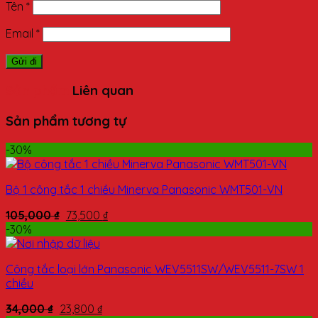
Tên
*
Email
*
Sản phẩm
Liên quan
Sản phẩm tương tự
-30%
Bộ 1 công tắc 1 chiều Minerva Panasonic WMT501-VN
105,000
₫
73,500
₫
-30%
Công tắc loại lớn Panasonic WEV5511SW/WEV5511-7SW 1
chiều
34,000
₫
23,800
₫