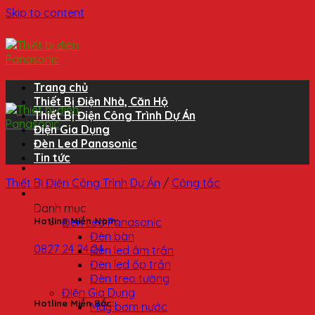
Skip to content
Trang chủ
Thiết Bị Điện Nhà, Căn Hộ
Thiết Bị Điện Công Trình Dự Án
Điện Gia Dụng
Đèn Led Panasonic
Tin tức
Thiết Bị Điện Công Trình Dự Án
/
Công tắc
Danh mục
Đèn Led Panasonic
Hotline Miền Nam:
Đèn bàn
0827 24 24 24
Đèn led âm trần
Đèn led ốp trần
Đèn treo tường
Điện Gia Dụng
Hotline Miền Bắc:
Máy bơm nước