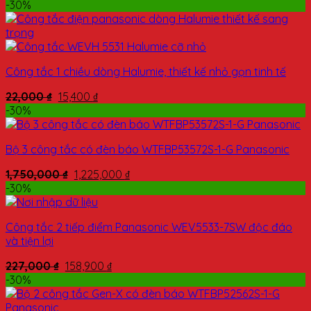
-30%
Công tắc 1 chiều dòng Halumie, thiết kế nhỏ gọn tinh tế
22,000
₫
15,400
₫
-30%
Bộ 3 công tắc có đèn báo WTFBP53572S-1-G Panasonic
1,750,000
₫
1,225,000
₫
-30%
Công tắc 2 tiếp điểm Panasonic WEV5533-7SW độc đáo
và tiện lợi
227,000
₫
158,900
₫
-30%