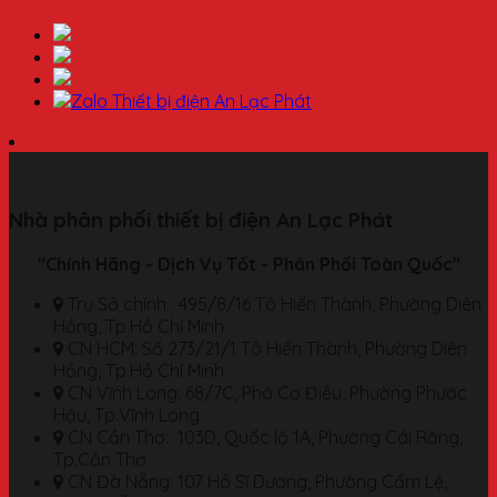
Nhà phân phối thiết bị điện An Lạc Phát
"Chính Hãng - Dịch Vụ Tốt - Phân Phối Toàn Quốc"
Trụ Sở chính: 495/8/16 Tô Hiến Thành, Phường Diên
Hồng, Tp.Hồ Chí Minh
CN HCM: Số 273/21/1 Tô Hiến Thành, Phường Diên
Hồng, Tp.Hồ Chí Minh
CN Vĩnh Long: 68/7C, Phó Cơ Điều, Phường Phước
Hậu, Tp.Vĩnh Long
CN Cần Thơ: 103D, Quốc lộ 1A, Phường Cái Răng,
Tp.Cần Thơ
CN Đà Nẵng: 107 Hồ Sĩ Dương, Phường Cẩm Lệ,