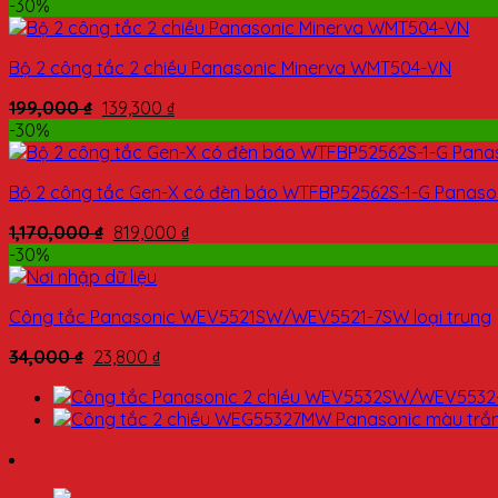
-30%
Bộ 2 công tắc 2 chiều Panasonic Minerva WMT504-VN
199,000
₫
139,300
₫
-30%
Bộ 2 công tắc Gen-X có đèn báo WTFBP52562S-1-G Panaso
1,170,000
₫
819,000
₫
-30%
Công tắc Panasonic WEV5521SW/WEV5521-7SW loại trung
34,000
₫
23,800
₫