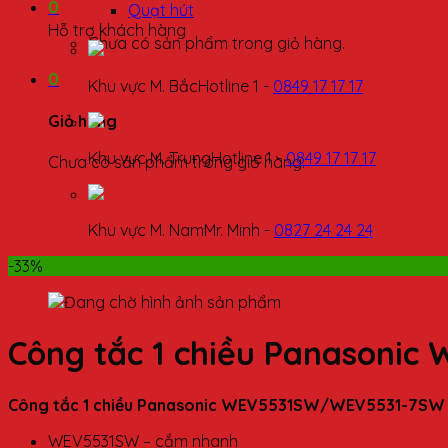
0
Quạt hút
Hỗ trợ khách hàng
Chưa có sản phẩm trong giỏ hàng.
0
Khu vực M. Bắc
Hotline 1 -
0849 17 17 17
Giỏ hàng
Khu vực M. Trung
Hotline 1 -
0849 17 17 17
Chưa có sản phẩm trong giỏ hàng.
Khu vực M. Nam
Mr. Minh -
0827 24 24 24
-33%
Công tắc 1 chiều Panasoni
Công tắc 1 chiều Panasonic WEV5531SW/WEV5531-7SW c
WEV5531SW – cắm nhanh