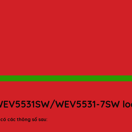
c WEV5531SW/WEV5531-7SW lo
ó các thông số sau: