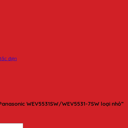
tắc điện
iều Panasonic WEV5531SW/WEV5531-7SW loại nhỏ”