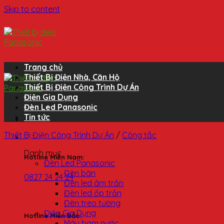
Skip to content
Trang chủ
Thiết Bị Điện Nhà, Căn Hộ
Thiết Bị Điện Công Trình Dự Án
Điện Gia Dụng
Đèn Led Panasonic
Tin tức
Thiết Bị Điện Công Trình Dự Án
/
Công tắc
Danh mục
Hotline Miền Nam:
Đèn Led Panasonic
Đèn bàn
0827 24 24 24
Đèn led âm trần
Đèn led ốp trần
Đèn treo tường
Điện Gia Dụng
Hotline Miền Bắc:
Máy bơm nước