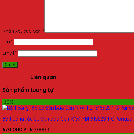
Nhận xét của bạn
*
Tên
*
Email
*
Sản phẩm
Liên quan
Sản phẩm tương tự
-30%
Bộ 1 công tắc có đèn báo Gen-X WTFBP51552S-1-G Panason
670,000
₫
469,000
₫