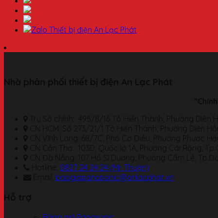
Nhà phân phối thiết bị điện An Lạc Phát
"Chính
Trụ Sở chính: 495/8/16 Tô Hiến Thành, Phường Diên H
CN HCM: Số 273/21/1 Tô Hiến Thành, Phường Diên Hồn
CN Vĩnh Long: 68/7C, Phó Cơ Điều, Phường Phước Hậu
CN Cần Thơ: 103D, Quốc lộ 1A, Phường Cái Răng, Tp
CN Đà Nẵng: 107 Hồ Sĩ Dương, Phường Cẩm Lệ, Tp.Đ
Hotline:
0827 24 24 24 (Mr. Thuận)
Email:
baogiapanasonic@anlacphat.vn
Hỗ trợ
Bảng giá Panasonic