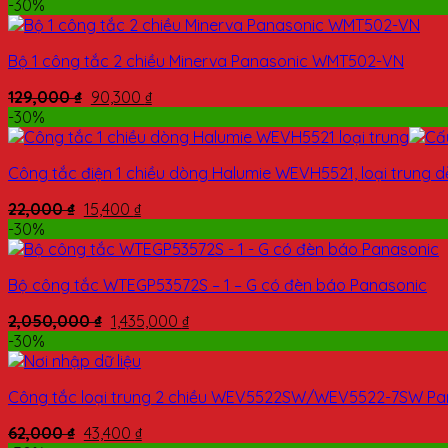
-30%
Bộ 1 công tắc 2 chiều Minerva Panasonic WMT502-VN
129,000
₫
90,300
₫
-30%
Công tắc điện 1 chiều dòng Halumie WEVH5521, loại trung 
22,000
₫
15,400
₫
-30%
Bộ công tắc WTEGP53572S – 1 – G có đèn báo Panasonic
2,050,000
₫
1,435,000
₫
-30%
Công tắc loại trung 2 chiều WEV5522SW/WEV5522-7SW Pa
62,000
₫
43,400
₫