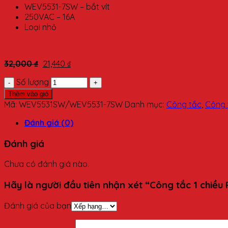
WEV5531-7SW – bắt vít
250VAC – 16A
Loại nhỏ
32,000
₫
21,440
₫
Số lượng
Thêm vào giỏ
Mã:
WEV5531SW/WEV5531-7SW
Danh mục:
Công tắc
,
Công 
Đánh giá (0)
Đánh giá
Chưa có đánh giá nào.
Hãy là người đầu tiên nhận xét “Công tắc 1 ch
Đánh giá của bạn