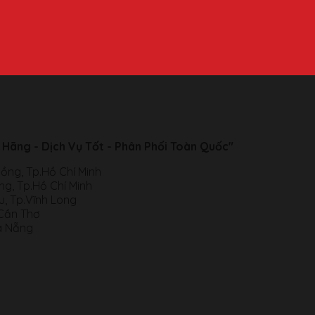
 Hãng - Dịch Vụ Tốt - Phân Phối Toàn Quốc"
ồng, Tp.Hồ Chí Minh
g, Tp.Hồ Chí Minh
, Tp.Vĩnh Long
.Cần Thơ
à Nẵng