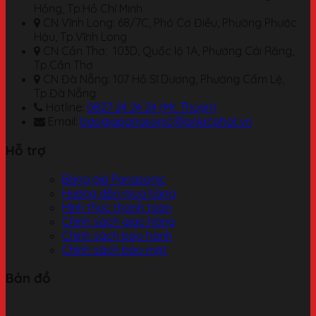
Hồng, Tp.Hồ Chí Minh
CN Vĩnh Long: 68/7C, Phó Cơ Điều, Phường Phước
Hậu, Tp.Vĩnh Long
CN Cần Thơ: 103D, Quốc lộ 1A, Phường Cái Răng,
Tp.Cần Thơ
CN Đà Nẵng: 107 Hồ Sĩ Dương, Phường Cẩm Lệ,
Tp.Đà Nẵng
Hotline:
0827 24 24 24 (Mr. Thuận)
Email:
baogiapanasonic@anlacphat.vn
Hỗ trợ
Bảng giá Panasonic
Hướng dẫn mua hàng
Hình thức thanh toán
Chính sách giao hàng
Chính sách bảo hành
Chính sách bảo mật
Bản đồ