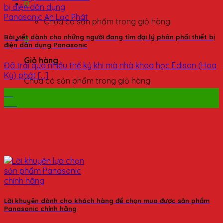
0
Chưa có sản phẩm trong giỏ hàng.
Bài viết dành cho những người đang tìm đại lý phân phối thiết bị
0
điện dân dụng Panasonic
Giỏ hàng
Đã trải qua nhiều thế kỷ khi mà nhà khoa học Edison (Hoa
Kỳ) phát [...]
Chưa có sản phẩm trong giỏ hàng.
22
Th6
Lời khuyên dành cho khách hàng để chọn mua được sản phẩm
Panasonic chính hãng