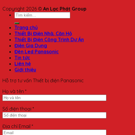
Copyright 2026 ©
An Lạc Phát Group
Trang chủ
Thiết Bị Điện Nhà, Căn Hộ
Thiết Bị Điện Công Trình Dự Án
Điện Gia Dụng
Đèn Led Panasonic
Tin tức
Liên hệ
Giới thiệu
Hỗ trợ tư vấn Thiết bị điện Panasonic
Họ và tên *
Số điện thoại *
Địa chỉ Email *