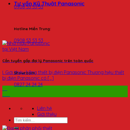
Tư vấn Kỹ Thuật Panasonic
0908 53 53 53
Hotline Miền Trung:
0908 53 53 53
Cần tuyển gấp đại lý Panasonic trên toàn quốc
I. Giới thiệu hãng thiết bị điện Panasonic Thương hiệu thiết
Showroom:
bị điện Panasonic có [...]
0827 24 24 24
24
Th6
Liên hệ
Giới thiệu