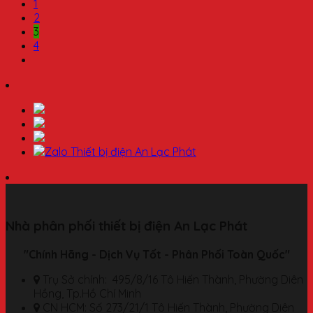
1
2
3
4
Nhà phân phối thiết bị điện An Lạc Phát
"Chính Hãng - Dịch Vụ Tốt - Phân Phối Toàn Quốc"
Trụ Sở chính: 495/8/16 Tô Hiến Thành, Phường Diên
Hồng, Tp.Hồ Chí Minh
CN HCM: Số 273/21/1 Tô Hiến Thành, Phường Diên