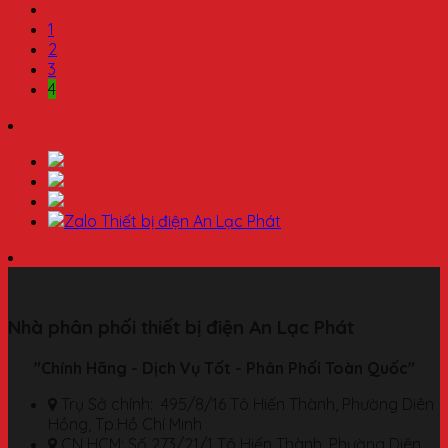
1
2
3
4
Nhà phân phối thiết bị điện An Lạc Phát
"Chính Hãng - Dịch Vụ Tốt - Phân Phối Toàn Quốc"
Trụ Sở chính: 495/8/16 Tô Hiến Thành, Phường Diên
Hồng, Tp.Hồ Chí Minh
CN HCM: Số 273/21/1 Tô Hiến Thành, Phường Diên