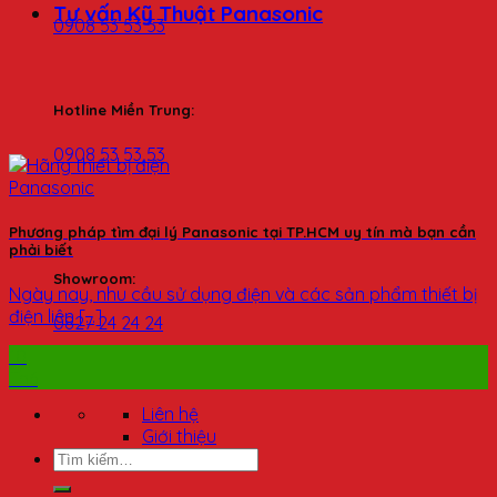
Tư vấn Kỹ Thuật Panasonic
0908 53 53 53
Hotline Miền Trung:
0908 53 53 53
Phương pháp tìm đại lý Panasonic tại TP.HCM uy tín mà bạn cần
phải biết
Showroom:
Ngày nay, nhu cầu sử dụng điện và các sản phẩm thiết bị
điện liên [...]
0827 24 24 24
10
Th6
Liên hệ
Giới thiệu