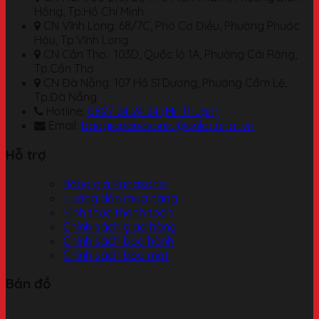
Hồng, Tp.Hồ Chí Minh
CN Vĩnh Long: 68/7C, Phó Cơ Điều, Phường Phước
Hậu, Tp.Vĩnh Long
CN Cần Thơ: 103D, Quốc lộ 1A, Phường Cái Răng,
Tp.Cần Thơ
CN Đà Nẵng: 107 Hồ Sĩ Dương, Phường Cẩm Lệ,
Tp.Đà Nẵng
Hotline:
0827 24 24 24 (Mr. Thuận)
Email:
baogiapanasonic@anlacphat.vn
Hỗ trợ
Bảng giá Panasonic
Hướng dẫn mua hàng
Hình thức thanh toán
Chính sách giao hàng
Chính sách bảo hành
Chính sách bảo mật
Bản đồ