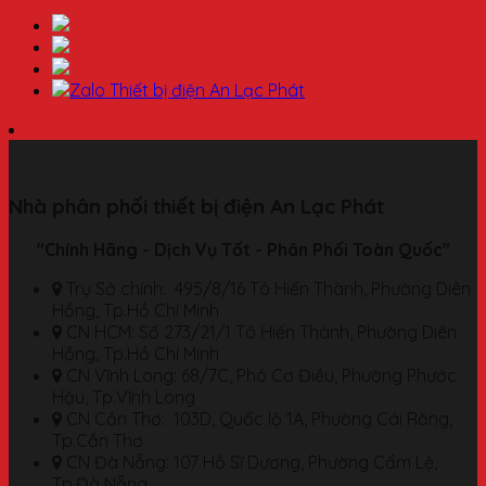
Nhà phân phối thiết bị điện An Lạc Phát
"Chính Hãng - Dịch Vụ Tốt - Phân Phối Toàn Quốc"
Trụ Sở chính: 495/8/16 Tô Hiến Thành, Phường Diên
Hồng, Tp.Hồ Chí Minh
CN HCM: Số 273/21/1 Tô Hiến Thành, Phường Diên
Hồng, Tp.Hồ Chí Minh
CN Vĩnh Long: 68/7C, Phó Cơ Điều, Phường Phước
Hậu, Tp.Vĩnh Long
CN Cần Thơ: 103D, Quốc lộ 1A, Phường Cái Răng,
Tp.Cần Thơ
CN Đà Nẵng: 107 Hồ Sĩ Dương, Phường Cẩm Lệ,
Tp.Đà Nẵng