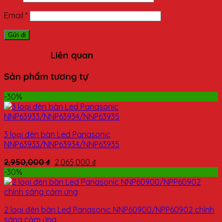
Email
*
Sản phẩm
Liên quan
Sản phẩm tương tự
-30%
3 loại đèn bàn Led Panasonic
NNP63933/NNP63934/NNP63935
2,950,000
₫
2,065,000
₫
-30%
2 loại đèn bàn Led Panasonic NNP60900/NPP60902 chỉnh
sáng cảm ứng