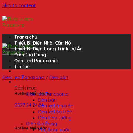
Skip to content
Trang chủ
Thiết Bị Điện Nhà, Căn Hộ
Thiết Bị Điện Công Trình Dự Án
Điện Gia Dụng
Đèn Led Panasonic
Tin tức
Đèn Led Panasonic
/
Đèn bàn
Danh mục
Đèn Led Panasonic
Hotline Miền Nam:
Đèn bàn
0827 24 24 24
Đèn led âm trần
Đèn led ốp trần
Đèn treo tường
Điện Gia Dụng
Hotline Miền Bắc:
Máy bơm nước