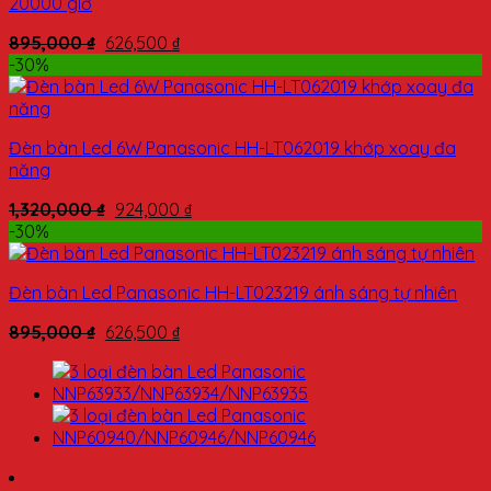
20000 giờ
895,000
₫
626,500
₫
-30%
Đèn bàn Led 6W Panasonic HH-LT062019 khớp xoay đa
năng
1,320,000
₫
924,000
₫
-30%
Đèn bàn Led Panasonic HH-LT023219 ánh sáng tự nhiên
895,000
₫
626,500
₫