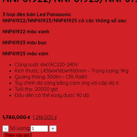
3 loại đèn bàn Led Panasonic
NNP61922/NNP61923/NNP61925 có các thông số sau:
NNP61922 màu xanh
NNP61923 màu bạc
NNP61925
màu xám
Công suất: 6W/AC220-240V
Kích thước: L436xW160xH160mm – Trọng lượng: 1Kg
Quang thông: 300lm – CRI: Ra80
Tùy chỉnh độ sáng bằng cảm ứng với cấp độ 6
Tuổi thọ: 20000 giờ
Đầu đèn có thể xoay được 90 độ
1,780,000
₫
1,246,000
₫
Số lượng
Thêm vào giỏ