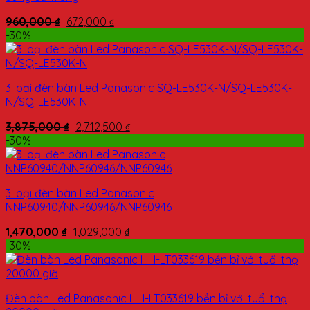
960,000
₫
672,000
₫
-30%
3 loại đèn bàn Led Panasonic SQ-LE530K-N/SQ-LE530K-
N/SQ-LE530K-N
3,875,000
₫
2,712,500
₫
-30%
3 loại đèn bàn Led Panasonic
NNP60940/NNP60946/NNP60946
1,470,000
₫
1,029,000
₫
-30%
Đèn bàn Led Panasonic HH-LT033619 bền bỉ với tuổi thọ