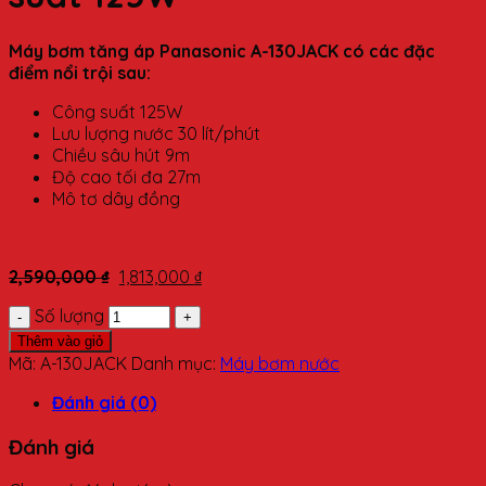
Máy bơm tăng áp Panasonic A-130JACK có các đặc
điểm nổi trội sau:
Công suất 125W
Lưu lượng nước 30 lít/phút
Chiều sâu hút 9m
Độ cao tối đa 27m
Mô tơ dây đồng
2,590,000
₫
1,813,000
₫
Số lượng
Thêm vào giỏ
Mã:
A-130JACK
Danh mục:
Máy bơm nước
Đánh giá (0)
Đánh giá