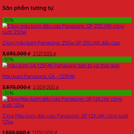
Sản phẩm tương tự
-30%
2 loại máy bơm Panasonic 250w GP-250JXK đẩy cao
3,030,000
₫
2,121,000
₫
-30%
Máy bơm Panasonic GA – 125FAK
2,870,000
₫
2,009,000
₫
-30%
2 loại Máy bơm đẩy cao Panasonic GP-129JXK công suất
125w
1,500,000
₫
1,050,000
₫