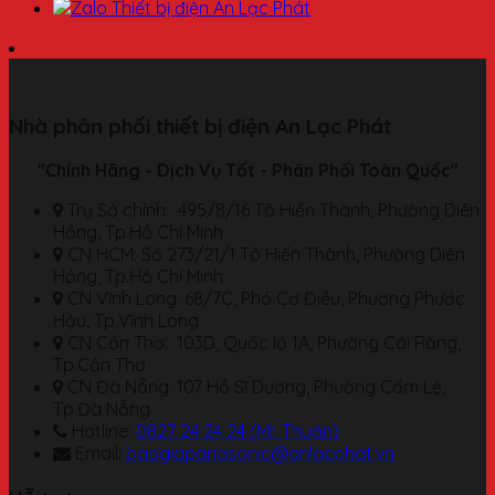
Nhà phân phối thiết bị điện An Lạc Phát
"Chính Hãng - Dịch Vụ Tốt - Phân Phối Toàn Quốc"
Trụ Sở chính: 495/8/16 Tô Hiến Thành, Phường Diên
Hồng, Tp.Hồ Chí Minh
CN HCM: Số 273/21/1 Tô Hiến Thành, Phường Diên
Hồng, Tp.Hồ Chí Minh
CN Vĩnh Long: 68/7C, Phó Cơ Điều, Phường Phước
Hậu, Tp.Vĩnh Long
CN Cần Thơ: 103D, Quốc lộ 1A, Phường Cái Răng,
Tp.Cần Thơ
CN Đà Nẵng: 107 Hồ Sĩ Dương, Phường Cẩm Lệ,
Tp.Đà Nẵng
Hotline:
0827 24 24 24 (Mr. Thuận)
Email:
baogiapanasonic@anlacphat.vn