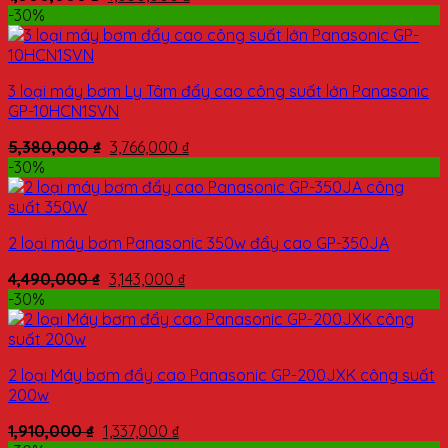
-30%
3 loại máy bơm Ly Tâm đẩy cao công suất lớn Panasonic
GP-10HCN1SVN
5,380,000
₫
3,766,000
₫
-30%
2 loại máy bơm Panasonic 350w đẩy cao GP-350JA
4,490,000
₫
3,143,000
₫
-30%
2 loại Máy bơm đẩy cao Panasonic GP-200JXK công suất
200w
1,910,000
₫
1,337,000
₫