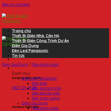
Skip to content
Trang chủ
Thiết Bị Điện Nhà, Căn Hộ
Thiết Bị Điện Công Trình Dự Án
Điện Gia Dụng
Đèn Led Panasonic
Tin tức
Điện Gia Dụng
/
Máy bơm nước
Danh mục
Đèn Led Panasonic
Hotline Miền Nam:
Đèn bàn
0827 24 24 24
Đèn led âm trần
Đèn led ốp trần
Đèn treo tường
Điện Gia Dụng
Hotline Miền Bắc:
Máy bơm nước