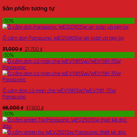
Sản phẩm tương tự
-30%
Ổ cắm đơn Panasonic WEG1090SW an toàn và tiện lợi
31,000
₫
21,700
₫
-30%
Ổ cắm đơn có màn che WEV1181SW/WEV1181-7SW
Panasonic
68,000
₫
47,600
₫
-30%