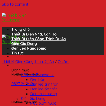
Skip to content
Trang chủ
Thiết Bị Điện Nhà, Căn Hộ
Thiết Bị Điện Công Trình Dự Án
Điện Gia Dụng
Đèn Led Panasonic
Tin tức
Thiết Bị Điện Công Trình Dự Án
/
Ổ cắm
Danh mục
Đèn Led Panasonic
Hotline Miền Nam:
Đèn bàn
0827 24 24 24
Đèn led âm trần
Đèn led ốp trần
Đèn treo tường
Điện Gia Dụng
Hotline Miền Bắc:
Máy bơm nước