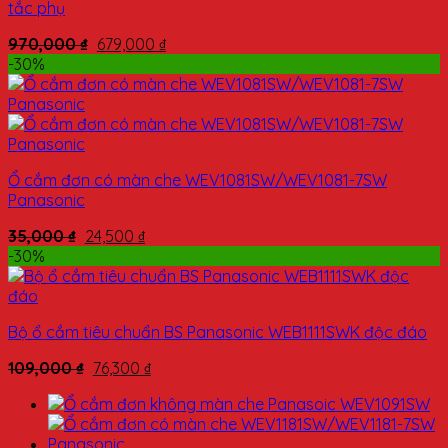
tắc phụ
970,000
₫
679,000
₫
-30%
Ổ cắm đơn có màn che WEV1081SW/WEV1081-7SW
Panasonic
35,000
₫
24,500
₫
-30%
Bộ ổ cắm tiêu chuẩn BS Panasonic WEB1111SWK độc đáo
109,000
₫
76,300
₫