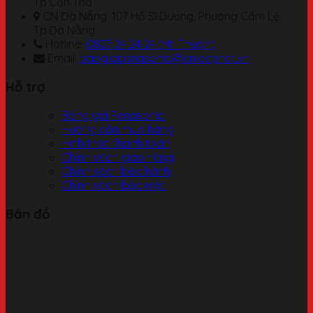
Tp.Cần Thơ
CN Đà Nẵng: 107 Hồ Sĩ Dương, Phường Cẩm Lệ,
Tp.Đà Nẵng
Hotline:
0827 24 24 24 (Mr. Thuận)
Email:
baogiapanasonic@anlacphat.vn
Hỗ trợ
Bảng giá Panasonic
Hướng dẫn mua hàng
Hình thức thanh toán
Chính sách giao hàng
Chính sách bảo hành
Chính sách bảo mật
Bản đồ