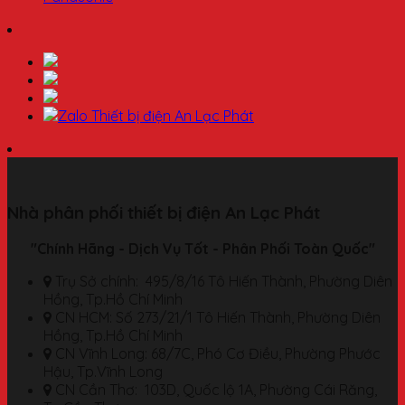
Nhà phân phối thiết bị điện An Lạc Phát
"Chính Hãng - Dịch Vụ Tốt - Phân Phối Toàn Quốc"
Trụ Sở chính: 495/8/16 Tô Hiến Thành, Phường Diên
Hồng, Tp.Hồ Chí Minh
CN HCM: Số 273/21/1 Tô Hiến Thành, Phường Diên
Hồng, Tp.Hồ Chí Minh
CN Vĩnh Long: 68/7C, Phó Cơ Điều, Phường Phước
Hậu, Tp.Vĩnh Long
CN Cần Thơ: 103D, Quốc lộ 1A, Phường Cái Răng,