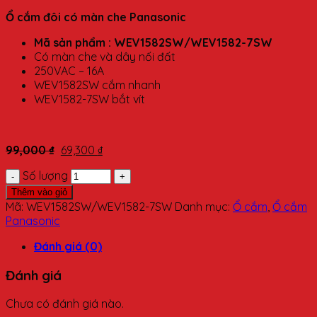
Ổ cắm đôi có màn che Panasonic
Mã sản phẩm : WEV1582SW/WEV1582-7SW
Có màn che và dây nối đất
250VAC – 16A
WEV1582SW cắm nhanh
WEV1582-7SW bắt vít
99,000
₫
69,300
₫
Số lượng
Thêm vào giỏ
Mã:
WEV1582SW/WEV1582-7SW
Danh mục:
Ổ cắm
,
Ổ cắm
Panasonic
Đánh giá (0)
Đánh giá
Chưa có đánh giá nào.