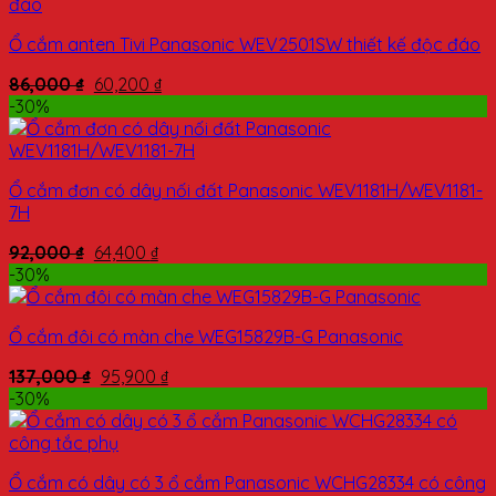
Ổ cắm anten Tivi Panasonic WEV2501SW thiết kế độc đáo
86,000
₫
60,200
₫
-30%
Ổ cắm đơn có dây nối đất Panasonic WEV1181H/WEV1181-
7H
92,000
₫
64,400
₫
-30%
Ổ cắm đôi có màn che WEG15829B-G Panasonic
137,000
₫
95,900
₫
-30%
Ổ cắm có dây có 3 ổ cắm Panasonic WCHG28334 có công