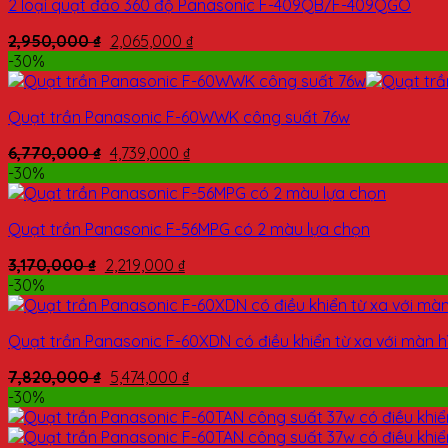
2 loại quạt đảo 360 độ Panasonic F-409QB/F-409QGO
2,950,000
₫
2,065,000
₫
-30%
Quạt trần Panasonic F-60WWK công suất 76w
6,770,000
₫
4,739,000
₫
-30%
Quạt trần Panasonic F-56MPG có 2 màu lựa chọn
3,170,000
₫
2,219,000
₫
-30%
Quạt trần Panasonic F-60XDN có điều khiển từ xa với màn h
7,820,000
₫
5,474,000
₫
-30%