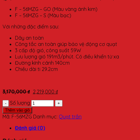
F – 56MZG – GO (Màu vàng ánh kim)
F – 56MZG – S (Màu bạc)
Với những đặc điểm sau:
Dây an toàn
Công tắc an toàn giúp bảo vệ động cơ quạt
3 cấp độ gió, công suất 59W
Lưu lượng gió 191m3/phút. Có điều khiển từ xa
Đường kính cánh 140cm
Chiều dài ti 29.2cm
3,170,000
₫
2,219,000
₫
Số lượng
Thêm vào giỏ
Mã:
F-56MZG
Danh mục:
Quạt trần
Đánh giá (0)