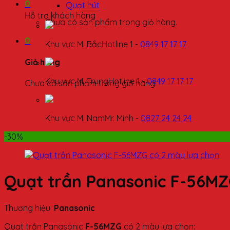
0
Quạt hút
Hỗ trợ khách hàng
Chưa có sản phẩm trong giỏ hàng.
0
Khu vực M. Bắc
Hotline 1 -
0849 17 17 17
Giỏ hàng
Khu vực M. Trung
Hotline 1 -
0849 17 17 17
Chưa có sản phẩm trong giỏ hàng.
Khu vực M. Nam
Mr. Minh -
0827 24 24 24
-30%
Quạt trần Panasonic F-56MZ
Thương hiệu:
Panasonic
Quạt trần Panasonic
F-56MZG
có 2 màu lựa chọn: