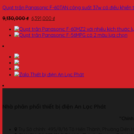
Quạt trần Panasonic F-60TAN công suất 37w có điều khiển t
9,130,000
₫
6,391,000
₫
Nhà phân phối thiết bị điện An Lạc Phát
"Chính
Trụ Sở chính: 495/8/16 Tô Hiến Thành, Phường Diên H