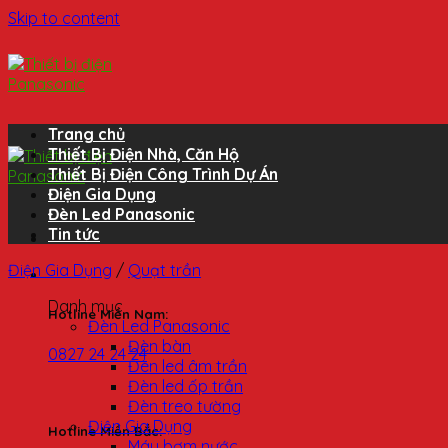
Skip to content
Trang chủ
Thiết Bị Điện Nhà, Căn Hộ
Thiết Bị Điện Công Trình Dự Án
Điện Gia Dụng
Đèn Led Panasonic
Tin tức
Điện Gia Dụng
/
Quạt trần
Danh mục
Hotline Miền Nam:
Đèn Led Panasonic
Đèn bàn
0827 24 24 24
Đèn led âm trần
Đèn led ốp trần
Đèn treo tường
Điện Gia Dụng
Hotline Miền Bắc:
Máy bơm nước