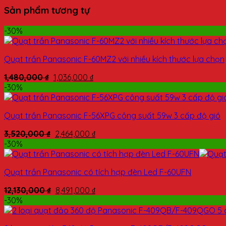
Sản phẩm tương tự
-30%
Quạt trần Panasonic F-60MZ2 với nhiều kích thước lựa chọn
1,480,000
₫
1,036,000
₫
-30%
Quạt trần Panasonic F-56XPG công suất 59w 3 cấp độ gió
3,520,000
₫
2,464,000
₫
-30%
Quạt trần Panasonic có tích hợp đèn Led F-60UFN
12,130,000
₫
8,491,000
₫
-30%