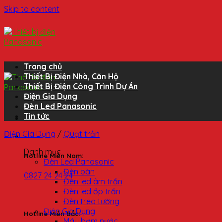
Skip to content
Trang chủ
Thiết Bị Điện Nhà, Căn Hộ
Thiết Bị Điện Công Trình Dự Án
Điện Gia Dụng
Đèn Led Panasonic
Tin tức
Điện Gia Dụng
/
Quạt trần
Danh mục
Hotline Miền Nam:
Đèn Led Panasonic
Đèn bàn
0827 24 24 24
Đèn led âm trần
Đèn led ốp trần
Đèn treo tường
Điện Gia Dụng
Hotline Miền Bắc:
Máy bơm nước