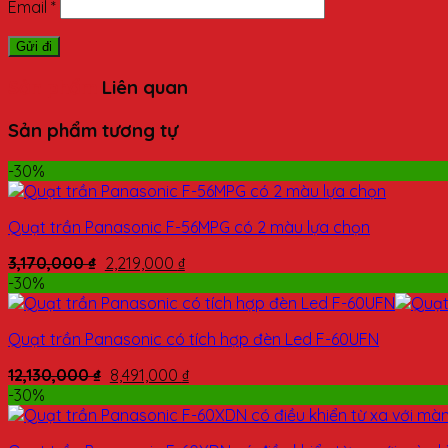
Email
*
Sản phẩm
Liên quan
Sản phẩm tương tự
-30%
Quạt trần Panasonic F-56MPG có 2 màu lựa chọn
3,170,000
₫
2,219,000
₫
-30%
Quạt trần Panasonic có tích hợp đèn Led F-60UFN
12,130,000
₫
8,491,000
₫
-30%