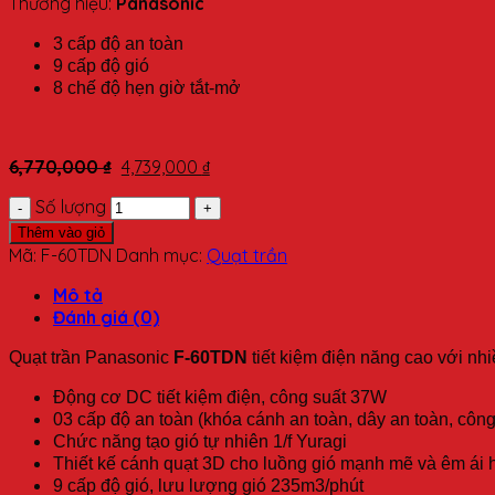
Thương hiệu:
Panasonic
3 cấp độ an toàn
9 cấp độ gió
8 chế độ hẹn giờ tắt-mở
6,770,000
₫
4,739,000
₫
Số lượng
Thêm vào giỏ
Mã:
F-60TDN
Danh mục:
Quạt trần
Mô tả
Đánh giá (0)
Quạt trần Panasonic
F-60TDN
tiết kiệm điện năng cao với nhi
Động cơ DC tiết kiệm điện, công suất 37W
03 cấp độ an toàn (khóa cánh an toàn, dây an toàn, công
Chức năng tạo gió tự nhiên 1/f Yuragi
Thiết kế cánh quạt 3D cho luồng gió mạnh mẽ và êm ái 
9 cấp độ gió, lưu lượng gió 235m3/phút