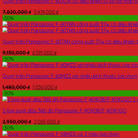
Quạt trần Panasonic F-60XDN có điều khiển từ xa với màn h
7,820,000
₫
5,474,000
₫
-30%
Quạt trần Panasonic F-60TAN công suất 37w có điều khiển t
9,130,000
₫
6,391,000
₫
-30%
Quạt trần Panasonic F-60MZ2 với nhiều kích thước lựa chọn
1,480,000
₫
1,036,000
₫
-30%
2 loại quạt đảo 360 độ Panasonic F-409QB/F-409QGO
2,950,000
₫
2,065,000
₫
-30%