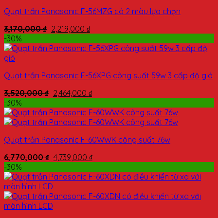
Quạt trần Panasonic F-56MZG có 2 màu lựa chọn
3,170,000
₫
2,219,000
₫
-30%
Quạt trần Panasonic F-56XPG công suất 59w 3 cấp độ gió
3,520,000
₫
2,464,000
₫
-30%
Quạt trần Panasonic F-60WWK công suất 76w
6,770,000
₫
4,739,000
₫
-30%