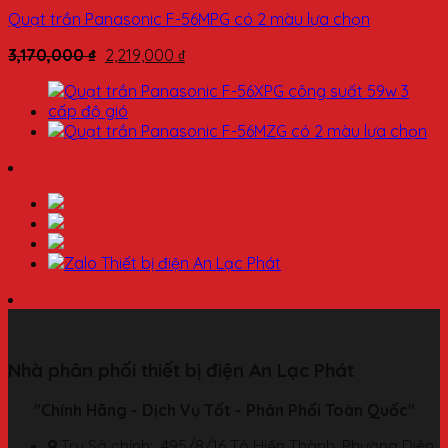
Quạt trần Panasonic F-56MPG có 2 màu lựa chọn
3,170,000
₫
2,219,000
₫
Nhà phân phối thiết bị điện An Lạc Phát
"Chính Hãng - Dịch Vụ Tốt - Phân Phối Toàn Quốc"
Trụ Sở chính: 495/8/16 Tô Hiến Thành, Phường Diên