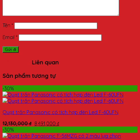
Tên
*
Email
*
Sản phẩm
Liên quan
Sản phẩm tương tự
-30%
Quạt trần Panasonic có tích hợp đèn Led F-60UFN
12,130,000
₫
8,491,000
₫
-30%