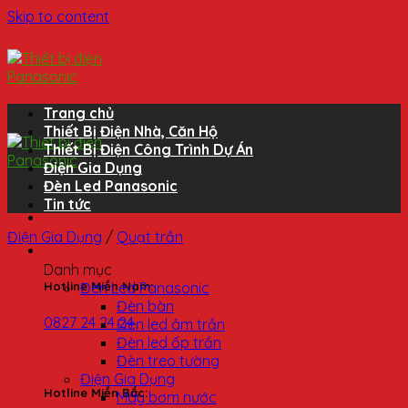
Skip to content
Trang chủ
Thiết Bị Điện Nhà, Căn Hộ
Thiết Bị Điện Công Trình Dự Án
Điện Gia Dụng
Đèn Led Panasonic
Tin tức
Điện Gia Dụng
/
Quạt trần
Danh mục
Đèn Led Panasonic
Hotline Miền Nam:
Đèn bàn
0827 24 24 24
Đèn led âm trần
Đèn led ốp trần
Đèn treo tường
Điện Gia Dụng
Hotline Miền Bắc:
Máy bơm nước