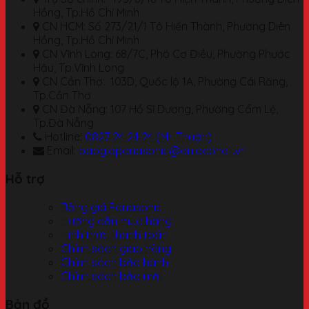
Hồng, Tp.Hồ Chí Minh
CN HCM: Số 273/21/1 Tô Hiến Thành, Phường Diên
Hồng, Tp.Hồ Chí Minh
CN Vĩnh Long: 68/7C, Phó Cơ Điều, Phường Phước
Hậu, Tp.Vĩnh Long
CN Cần Thơ: 103D, Quốc lộ 1A, Phường Cái Răng,
Tp.Cần Thơ
CN Đà Nẵng: 107 Hồ Sĩ Dương, Phường Cẩm Lệ,
Tp.Đà Nẵng
Hotline:
0827 24 24 24 (Mr. Thuận)
Email:
baogiapanasonic@anlacphat.vn
Hỗ trợ
Bảng giá Panasonic
Hướng dẫn mua hàng
Hình thức thanh toán
Chính sách giao hàng
Chính sách bảo hành
Chính sách bảo mật
Bản đồ