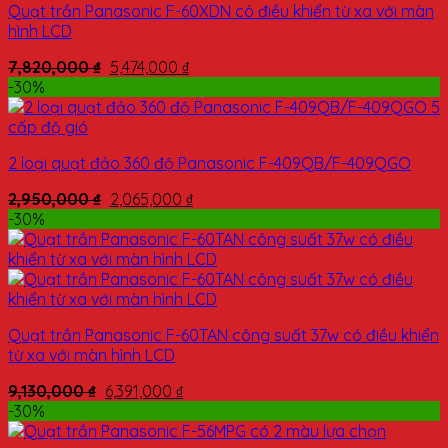
Quạt trần Panasonic F-60XDN có điều khiển từ xa với màn
hình LCD
7,820,000
₫
5,474,000
₫
-30%
2 loại quạt đảo 360 độ Panasonic F-409QB/F-409QGO
2,950,000
₫
2,065,000
₫
-30%
Quạt trần Panasonic F-60TAN công suất 37w có điều khiển
từ xa với màn hình LCD
9,130,000
₫
6,391,000
₫
-30%