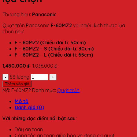
Thương hiệu:
Panasonic
Quạt trần Panasonic
F-60MZ2
với nhiều kích thước lựa
chọn như:
F – 60MZ2 (Chiều dài ti: 50cm)
F – 60MZ2 – S (Chiều dài ti: 30cm)
F – 60MZ2 – L (Chiều dài ti: 65cm)
1,480,000
₫
1,036,000
₫
Số lượng
Thêm vào giỏ
Mã:
F-60MZ2
Danh mục:
Quạt trần
Mô tả
Đánh giá (0)
Với những đặc điểm nổi bật sau:
Dây an toàn
Công tắc an toàn giúp bảo vệ động cơ quạt