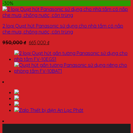
-30%
2 loại Quạt hút Panasonic sử dụng cho nhà tắm có nắp
che mưa, chống nước, côn trùng
950,000
₫
665,000
₫