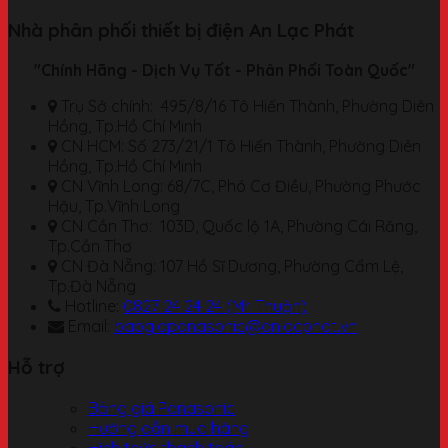
Nhà phân phối thiết bị điện An Lạc Phát
"Chính Hãng - Dịch Vụ Tốt - Phân Phối Toàn Quốc"
Trụ Sở chính: 495/8/16 Tô Hiến Thành, Phường Diên
Hồng, Tp.Hồ Chí Minh
CN HCM: Số 273/21/1 Tô Hiến Thành, Phường Diên
Hồng, Tp.Hồ Chí Minh
CN Vĩnh Long: 68/7C, Phó Cơ Điều, Phường Phước
Hậu, Tp.Vĩnh Long
CN Cần Thơ: 103D, Quốc lộ 1A, Phường Cái Răng,
Tp.Cần Thơ
CN Đà Nẵng: 107 Hồ Sĩ Dương, Phường Cẩm Lệ,
Tp.Đà Nẵng
Hotline:
0827 24 24 24 (Mr. Thuận)
Email:
baogiapanasonic@anlacphat.vn
Hỗ trợ
Bảng giá Panasonic
Hướng dẫn mua hàng
Hình thức thanh toán