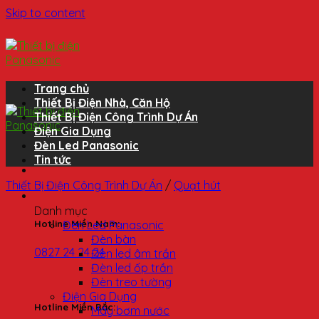
Skip to content
Trang chủ
Thiết Bị Điện Nhà, Căn Hộ
Thiết Bị Điện Công Trình Dự Án
Điện Gia Dụng
Đèn Led Panasonic
Tin tức
Thiết Bị Điện Công Trình Dự Án
/
Quạt hút
Danh mục
Đèn Led Panasonic
Hotline Miền Nam:
Đèn bàn
0827 24 24 24
Đèn led âm trần
Đèn led ốp trần
Đèn treo tường
Điện Gia Dụng
Hotline Miền Bắc:
Máy bơm nước