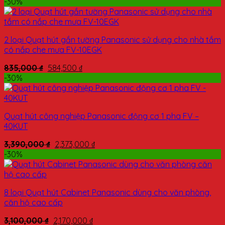
-30%
2 loại Quạt hút gắn tường Panasonic sử dụng cho nhà tắm
có nắp che mưa FV-10EGK
835,000
₫
584,500
₫
-30%
Quạt hút công nghiệp Panasonic động cơ 1 pha FV –
40KUT
3,390,000
₫
2,373,000
₫
-30%
8 loại Quạt hút Cabinet Panasonic dùng cho văn phòng,
căn hộ cao cấp
3,100,000
₫
2,170,000
₫