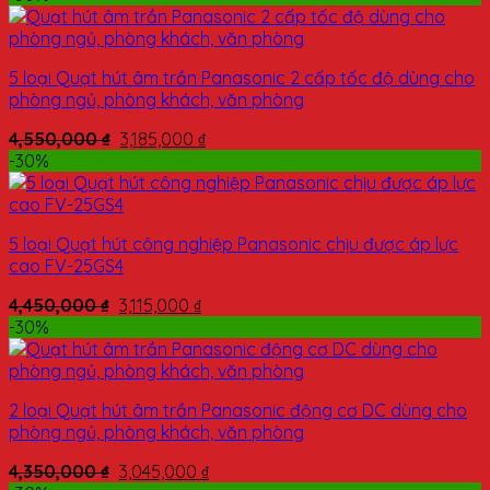
5 loại Quạt hút âm trần Panasonic 2 cấp tốc độ dùng cho
phòng ngủ, phòng khách, văn phòng
4,550,000
₫
3,185,000
₫
-30%
5 loại Quạt hút công nghiệp Panasonic chịu được áp lực
cao FV-25GS4
4,450,000
₫
3,115,000
₫
-30%
2 loại Quạt hút âm trần Panasonic động cơ DC dùng cho
phòng ngủ, phòng khách, văn phòng
4,350,000
₫
3,045,000
₫