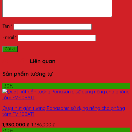
Tên
*
Email
*
Sản phẩm
Liên quan
Sản phẩm tương tự
-30%
Quạt hút gắn tường Panasonic sử dụng riêng cho phòng
tắm FV-10BAT1
1,980,000
₫
1,386,000
₫
-30%