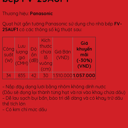
Thương hiệu:
Panasonic
Quạt hút gắn tường Panasonic sử dụng cho nhà bếp
FV-
25AUF1
có các thông số kỹ thuật sau:
Kích
Giá
Lưu
thước
Công
Độ
khuyến
lượng
chừa
Giá Bán
suất
ồn
mãi
gió
lỗ
(VND)
(W)
(dB)
(-30%)
(CMH)
vuông
(VND)
(cm)
34
835
42
30
1.510.000
1.057.000
– Nắp đậy dạng lưới bằng nhôm không dính nước
(Dầu sẽ đọng lại thành từng hạt và rơi vào khay chứa dầu)
– Dễ lau sạch bụi bẩn, bảo trì dễ dàng và có khay trữ dầu
thể tích lớn
– Có kim chỉ mức dầu