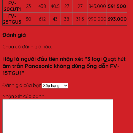
FV-
23
438
40.5
27
27
845.000
591.500
20CUT1
FV-
30
612
43
38
31.5
990.000
693.000
25TGU5
Đánh giá
Chưa có đánh giá nào.
Hãy là người đầu tiên nhận xét “3 loại Quạt hút
âm trần Panasonic không dùng ống dẫn FV-
15TGU1”
Đánh giá của bạn
Nhận xét của bạn
*