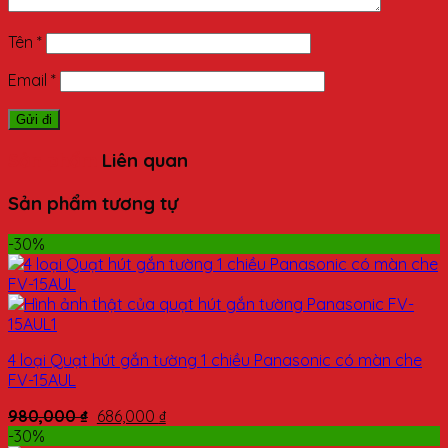
Tên
*
Email
*
Sản phẩm
Liên quan
Sản phẩm tương tự
-30%
4 loại Quạt hút gắn tường 1 chiều Panasonic có màn che
FV-15AUL
980,000
₫
686,000
₫
-30%