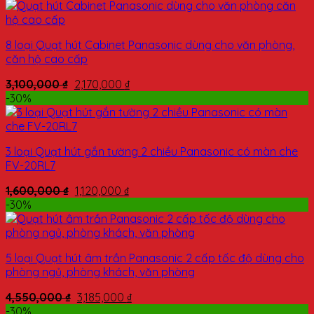
8 loại Quạt hút Cabinet Panasonic dùng cho văn phòng,
căn hộ cao cấp
3,100,000
₫
2,170,000
₫
-30%
3 loại Quạt hút gắn tường 2 chiều Panasonic có màn che
FV-20RL7
1,600,000
₫
1,120,000
₫
-30%
5 loại Quạt hút âm trần Panasonic 2 cấp tốc độ dùng cho
phòng ngủ, phòng khách, văn phòng
4,550,000
₫
3,185,000
₫
-30%