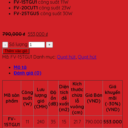
FV-15TGU1
công suất 11W
FV-20CUT1
công suất 23W
FV-25TGU5
công suất 30W
790,000
₫
553,000
₫
Số lượng
Thêm vào giỏ
Mã:
FV-15TGU1
Danh mục:
Quạt hút
,
Quạt hút
Mô tả
Đánh giá (0)
Kích
Diện
Giá
Lưu
thước
Công
Độ
tích
khuyến
Mã sản
lượng
chừa
Giá Bán
suất
ồn
đề
mãi
phẩm
gió
lỗ
(VND)
(W)
(dB)
xuất
(-30%)
(CMH)
vuông
(m2)
(VND)
(cm)
FV-
11
240
35
15
21.7
790.000
553.000
15TGU1