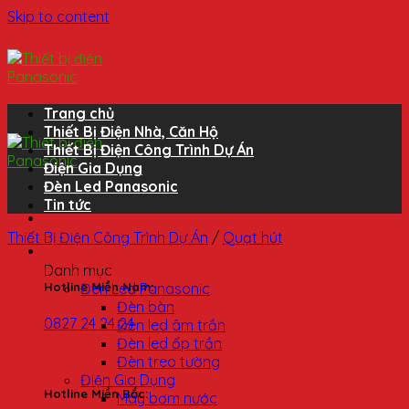
Skip to content
Trang chủ
Thiết Bị Điện Nhà, Căn Hộ
Thiết Bị Điện Công Trình Dự Án
Điện Gia Dụng
Đèn Led Panasonic
Tin tức
Thiết Bị Điện Công Trình Dự Án
/
Quạt hút
Danh mục
Đèn Led Panasonic
Hotline Miền Nam:
Đèn bàn
0827 24 24 24
Đèn led âm trần
Đèn led ốp trần
Đèn treo tường
Điện Gia Dụng
Hotline Miền Bắc:
Máy bơm nước