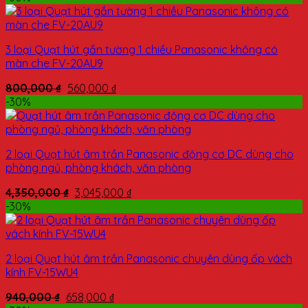
3 loại Quạt hút gắn tường 1 chiều Panasonic không có
màn che FV-20AU9
800,000
₫
560,000
₫
-30%
2 loại Quạt hút âm trần Panasonic động cơ DC dùng cho
phòng ngủ, phòng khách, văn phòng
4,350,000
₫
3,045,000
₫
-30%
2 loại Quạt hút âm trần Panasonic chuyên dùng ốp vách
kính FV-15WU4
940,000
₫
658,000
₫