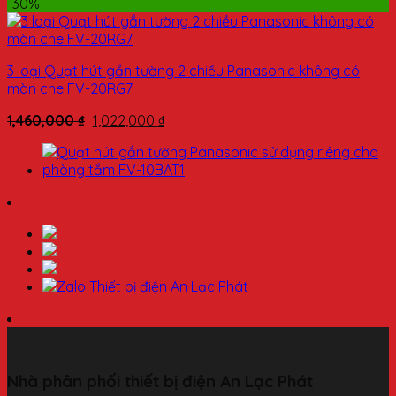
-30%
3 loại Quạt hút gắn tường 2 chiều Panasonic không có
màn che FV-20RG7
1,460,000
₫
1,022,000
₫
Nhà phân phối thiết bị điện An Lạc Phát