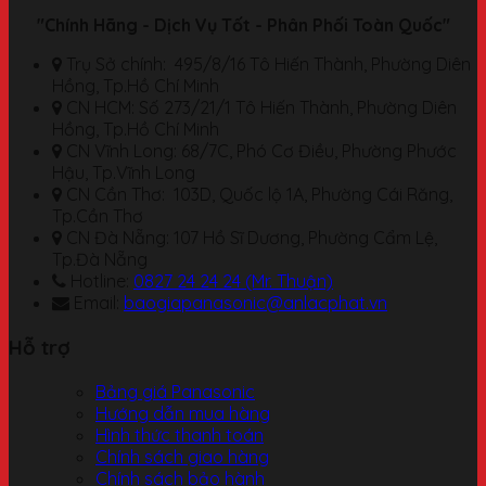
"Chính Hãng - Dịch Vụ Tốt - Phân Phối Toàn Quốc"
Trụ Sở chính: 495/8/16 Tô Hiến Thành, Phường Diên
Hồng, Tp.Hồ Chí Minh
CN HCM: Số 273/21/1 Tô Hiến Thành, Phường Diên
Hồng, Tp.Hồ Chí Minh
CN Vĩnh Long: 68/7C, Phó Cơ Điều, Phường Phước
Hậu, Tp.Vĩnh Long
CN Cần Thơ: 103D, Quốc lộ 1A, Phường Cái Răng,
Tp.Cần Thơ
CN Đà Nẵng: 107 Hồ Sĩ Dương, Phường Cẩm Lệ,
Tp.Đà Nẵng
Hotline:
0827 24 24 24 (Mr. Thuận)
Email:
baogiapanasonic@anlacphat.vn
Hỗ trợ
Bảng giá Panasonic
Hướng dẫn mua hàng
Hình thức thanh toán
Chính sách giao hàng
Chính sách bảo hành